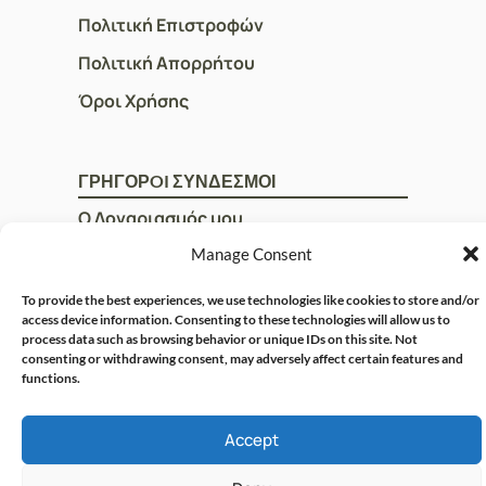
Πολιτική Επιστροφών
Πολιτική Απορρήτου
Όροι Χρήσης
ΓΡΗΓΟΡOI ΣΥΝΔΕΣΜΟΙ
Ο Λογαριασμός μου
Η Ομάδα μας
Manage Consent
Επικοινωνία
To provide the best experiences, we use technologies like cookies to store and/or
access device information. Consenting to these technologies will allow us to
process data such as browsing behavior or unique IDs on this site. Not
consenting or withdrawing consent, may adversely affect certain features and
© CRISPHARMACY.GR -
CRAFTED WITH ♡ BY
functions.
SOLVIT I.T. SOLUTIONS &
COPYRIGHT 2026
CONSULTING
Accept