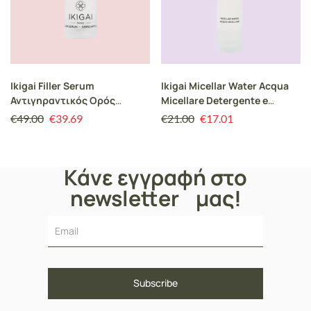
Ikigai Filler Serum
Ikigai Micellar Water Acqua
Αντιγηραντικός Ορός
Micellare Detergente e
Προσώπου Ενυδατική Δράση
Struccante 100ml
€
49.00
€
39.69
€
21.00
€
17.01
15ml
Κάνε εγγραφή στο
newsletter μας!