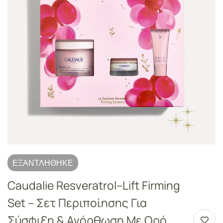
ΕΞΑΝΤΛΉΘΗΚΕ
Caudalie Resveratrol–Lift Firming
Set – Σετ Περιποίησης Για
Σύσφιξη & Ανόρθωση Με Ορό,