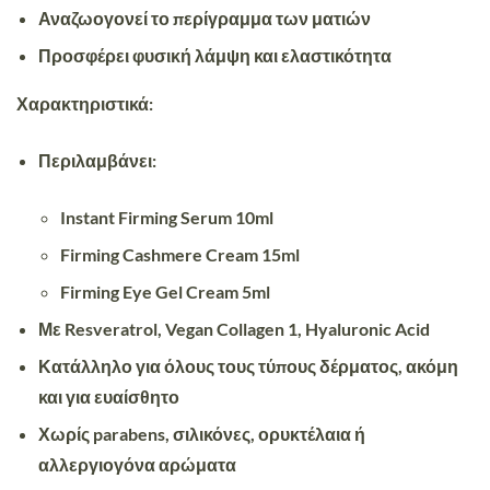
Αναζωογονεί το περίγραμμα των ματιών
Προσφέρει φυσική λάμψη
και ελαστικότητα
Χαρακτηριστικά:
Περιλαμβάνει:
Instant Firming Serum 10ml
Firming Cashmere Cream 15ml
Firming Eye Gel Cream 5ml
Με
Resveratrol
,
Vegan Collagen 1
,
Hyaluronic Acid
Κατάλληλο για όλους τους τύπους δέρματος
, ακόμη
και για ευαίσθητο
Χωρίς parabens, σιλικόνες, ορυκτέλαια ή
αλλεργιογόνα αρώματα