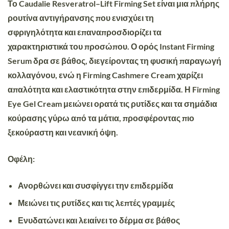
Το
Caudalie Resveratrol–Lift Firming Set
είναι μια πλήρης
ρουτίνα αντιγήρανσης που
ενισχύει τη
σφριγηλότητα
και
επαναπροσδιορίζει τα
χαρακτηριστικά του προσώπου
. Ο ορός
Instant Firming
Serum
δρα σε βάθος, διεγείροντας τη φυσική παραγωγή
κολλαγόνου, ενώ η
Firming Cashmere Cream
χαρίζει
απαλότητα και ελαστικότητα στην επιδερμίδα. Η
Firming
Eye Gel Cream
μειώνει ορατά τις ρυτίδες και τα σημάδια
κούρασης γύρω από τα μάτια, προσφέροντας πιο
ξεκούραστη και νεανική όψη.
Οφέλη:
Ανορθώνει και συσφίγγει
την επιδερμίδα
Μειώνει τις ρυτίδες και τις λεπτές γραμμές
Ενυδατώνει και λειαίνει
το δέρμα σε βάθος