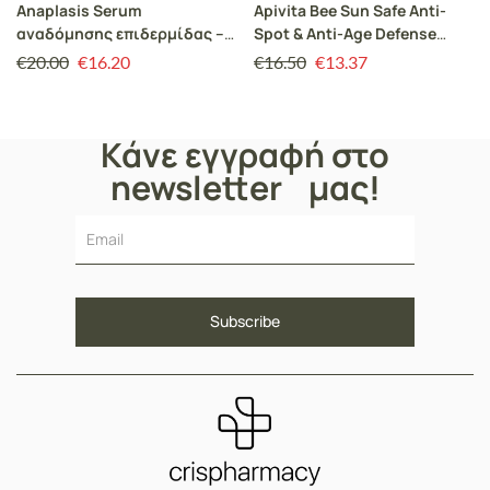
Anaplasis Serum
Apivita Bee Sun Safe Anti-
αναδόμησης επιδερμίδας –
Spot & Anti-Age Defense
30 ml
Tinted Face Cream SPF50
€
20.00
€
16.20
€
16.50
€
13.37
50ml
Κάνε εγγραφή στο
newsletter μας!