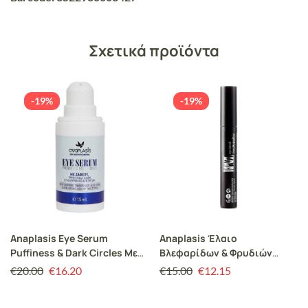
Σχετικά προϊόντα
-19%
-19%
Anaplasis Eye Serum
Anaplasis Έλαιο
Puffiness & Dark Circles Με
Βλεφαρίδων & Φρυδιών
Ζαφείρι, Τριπεπτίδια, Αλόη
RPNZL, Αναζωογόνηση,
€
20.00
€
16.20
€
15.00
€
12.15
& Υαλουρονικό Δύο Τύπων –
Ενδυνάμωση &
15 ml
Ελαστικότητα, 10ml