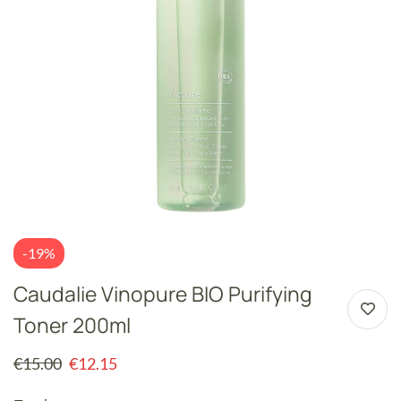
-19%
Caudalie Vinopure BIO Purifying
Toner 200ml
€
15.00
€
12.15