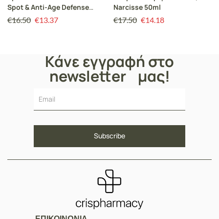
Spot & Anti-Age Defense
Narcisse 50ml
Tinted Face Cream SPF50
€
16.50
€
13.37
€
17.50
€
14.18
50ml
Κάνε εγγραφή στο
newsletter μας!
ΕΠΙΚΟΙΝΩΝΙΑ