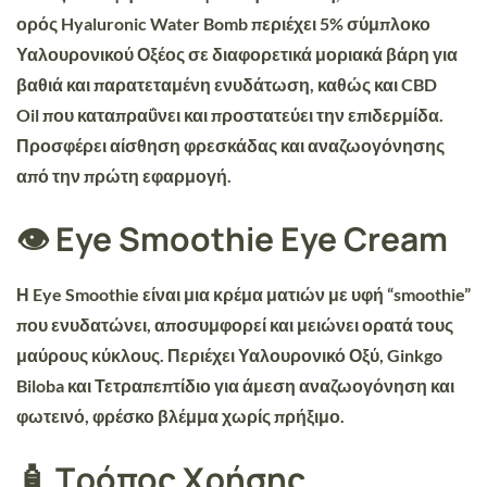
ορός
Hyaluronic Water Bomb
περιέχει
5% σύμπλοκο
Υαλουρονικού Οξέος
σε διαφορετικά μοριακά βάρη για
βαθιά και παρατεταμένη ενυδάτωση, καθώς και
CBD
Oil
που καταπραΰνει και προστατεύει την επιδερμίδα.
Προσφέρει αίσθηση φρεσκάδας και αναζωογόνησης
από την πρώτη εφαρμογή.
👁️ Eye Smoothie Eye Cream
Η
Eye Smoothie
είναι μια κρέμα ματιών με υφή “smoothie”
που ενυδατώνει, αποσυμφορεί και μειώνει ορατά τους
μαύρους κύκλους. Περιέχει
Υαλουρονικό Οξύ
,
Ginkgo
Biloba
και
Τετραπεπτίδιο
για άμεση αναζωογόνηση και
φωτεινό, φρέσκο βλέμμα χωρίς πρήξιμο.
🧴 Τρόπος Χρήσης