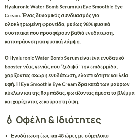
Hyaluronic Water Bomb Serum
και
Eye Smoothie Eye
Cream
. Ένας δυναμικός συνδυασμός για
ολοκληρωμένη φροντίδα, με έως
98% φυσικά
συστατικά
που προσφέρουν βαθιά ενυδάτωση,
καταπράυνση και φυσική λάμψη.
Ο
Hyaluronic Water Bomb Serum
είναι ένα ενυδατικό
booster νέας γενιάς που “ξεδιψά” την επιδερμίδα,
χαρίζοντας 48ωρη ενυδάτωση, ελαστικότητα και λεία
υφή. Η
Eye Smoothie Eye Cream
δρα κατά των μαύρων
κύκλων και της θαμπάδας, φωτίζοντας άμεσα το βλέμμα
και χαρίζοντας ξεκούραστη όψη.
💧 Οφέλη & Ιδιότητες
Ενυδάτωση έως και 48 ώρες με σύμπλοκο