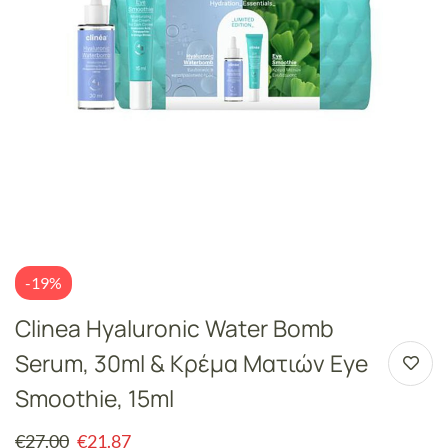
-19%
Clinea Hyaluronic Water Bomb
Serum, 30ml & Κρέμα Ματιών Eye
Smoothie, 15ml
€
27.00
€
21.87