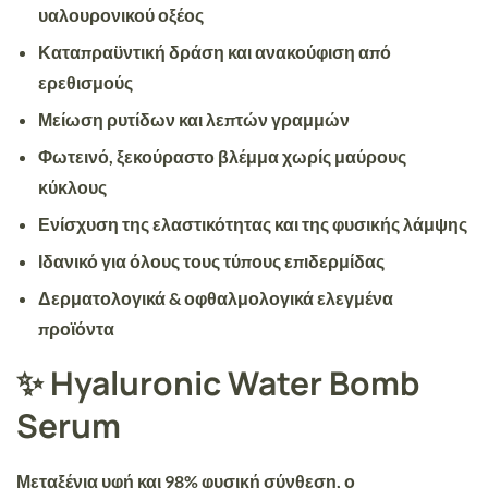
υαλουρονικού οξέος
Καταπραϋντική δράση και ανακούφιση από
ερεθισμούς
Μείωση ρυτίδων και λεπτών γραμμών
Φωτεινό, ξεκούραστο βλέμμα χωρίς μαύρους
κύκλους
Ενίσχυση της ελαστικότητας και της φυσικής λάμψης
Ιδανικό για όλους τους τύπους επιδερμίδας
Δερματολογικά & οφθαλμολογικά ελεγμένα
προϊόντα
✨ Hyaluronic Water Bomb
Serum
Μεταξένια υφή και 98% φυσική σύνθεση, ο