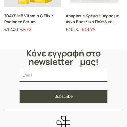
7DAYS MB Vitamin C Elixir
Anaplasis Κρέμα Ημέρας με
Radiance Serum
Αγνό Βασιλικό Πολτό και
Ελαστίνη 50 ml
€
12.00
€
9.72
€
18.50
€
14.99
Κάνε εγγραφή στο
newsletter μας!