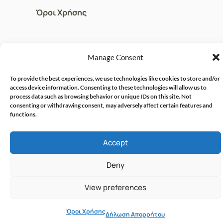
Όροι Χρήσης
ΓΡΗΓΟΡOI ΣΥΝΔΕΣΜΟΙ
Manage Consent
Ο Λογαριασμός μου
To provide the best experiences, we use technologies like cookies to store and/or
Η Ομάδα μας
access device information. Consenting to these technologies will allow us to
process data such as browsing behavior or unique IDs on this site. Not
Επικοινωνία
consenting or withdrawing consent, may adversely affect certain features and
functions.
© CRISPHARMACY.GR -
CRAFTED WITH ♡ BY
Accept
SOLVIT I.T. SOLUTIONS &
COPYRIGHT 2026
CONSULTING
Deny
View preferences
Όροι Χρήσης
Δήλωση Απορρήτου