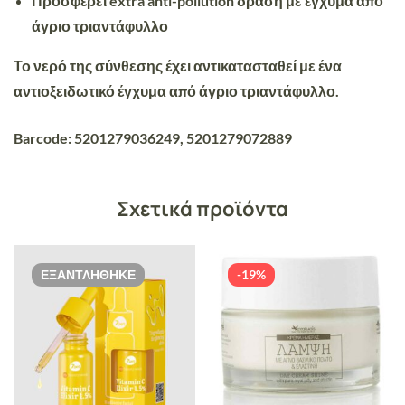
Προσφέρει extra anti-pollution δράση με έγχυμα από
άγριο τριαντάφυλλο
Το νερό της σύνθεσης έχει αντικατασταθεί με ένα
αντιοξειδωτικό έγχυμα από άγριο τριαντάφυλλο.
Barcode: 5201279036249, 5201279072889
Σχετικά προϊόντα
ΕΞΑΝΤΛΉΘΗΚΕ
-19%