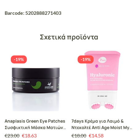
Barcode: 5202888271403
Σχετικά προϊόντα
-19%
-19%
Anaplasis Green Eye Patches
7days Κρέμα για Λαιμό &
Συσφικτική Μάσκα Ματιών,
Ντεκολτέ Anti Age Moist My
60 patches
Beauty Week 80ml
€
23.00
€
18.63
€
18.00
€
14.58