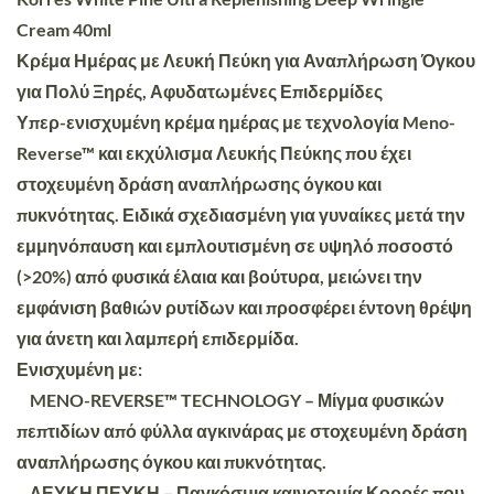
Cream 40ml
Κρέμα Ημέρας με Λευκή Πεύκη για Αναπλήρωση Όγκου
για Πολύ Ξηρές, Αφυδατωμένες Επιδερμίδες
Υπερ-ενισχυμένη κρέμα ημέρας με τεχνολογία Meno-
Reverse™ και εκχύλισμα Λευκής Πεύκης που έχει
στοχευμένη δράση αναπλήρωσης όγκου και
πυκνότητας. Ειδικά σχεδιασμένη για γυναίκες μετά την
εμμηνόπαυση και εμπλουτισμένη σε υψηλό ποσοστό
(>20%) από φυσικά έλαια και βούτυρα, μειώνει την
εμφάνιση βαθιών ρυτίδων και προσφέρει έντονη θρέψη
για άνετη και λαμπερή επιδερμίδα.
Ενισχυμένη με:
MENO-REVERSE™ TECHNOLOGY – Μίγμα φυσικών
πεπτιδίων από φύλλα αγκινάρας με στοχευμένη δράση
αναπλήρωσης όγκου και πυκνότητας.
ΛΕΥΚΗ ΠΕΥΚΗ – Παγκόσμια καινοτομία Κορρές που