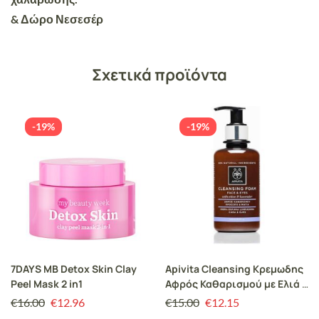
& Δώρο Νεσεσέρ
Σχετικά προϊόντα
-19%
-19%
7DAYS MB Detox Skin Clay
Apivita Cleansing Κρεμωδης
Peel Mask 2 in1
Αφρός Καθαρισμού με Ελιά &
Λεβάντα 200ml
€
16.00
€
12.96
€
15.00
€
12.15