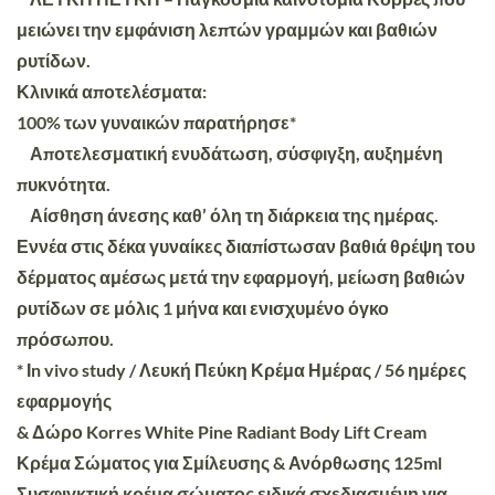
μειώνει την εμφάνιση λεπτών γραμμών και βαθιών
ρυτίδων.
Κλινικά αποτελέσματα:
100% των γυναικών παρατήρησε*
Αποτελεσματική ενυδάτωση, σύσφιγξη, αυξημένη
πυκνότητα.
Αίσθηση άνεσης καθ’ όλη τη διάρκεια της ημέρας.
Εννέα στις δέκα γυναίκες διαπίστωσαν βαθιά θρέψη του
δέρματος αμέσως μετά την εφαρμογή, μείωση βαθιών
ρυτίδων σε μόλις 1 μήνα και ενισχυμένο όγκο
πρόσωπου.
* Ιn vivo study / Λευκή Πεύκη Κρέμα Ημέρας / 56 ημέρες
εφαρμογής
& Δώρο Korres White Pine Radiant Body Lift Cream
Κρέμα Σώματος για Σμίλευσης & Ανόρθωσης 125ml
Συσφιγκτική κρέμα σώματος ειδικά σχεδιασμένη για