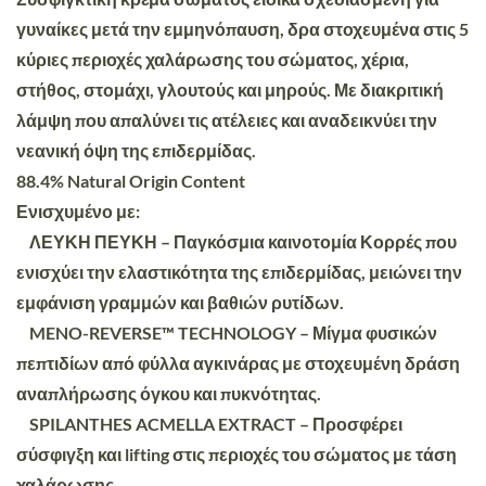
γυναίκες μετά την εμμηνόπαυση, δρα στοχευμένα στις 5
κύριες περιοχές χαλάρωσης του σώματος, χέρια,
στήθος, στομάχι, γλουτούς και μηρούς. Με διακριτική
λάμψη που απαλύνει τις ατέλειες και αναδεικνύει την
νεανική όψη της επιδερμίδας.
88.4% Natural Origin Content
Ενισχυμένο με:
ΛΕΥΚΗ ΠΕΥΚΗ – Παγκόσμια καινοτομία Κορρές που
ενισχύει την ελαστικότητα της επιδερμίδας, μειώνει την
εμφάνιση γραμμών και βαθιών ρυτίδων.
MENO-REVERSE™ TECHNOLOGY – Μίγμα φυσικών
πεπτιδίων από φύλλα αγκινάρας με στοχευμένη δράση
αναπλήρωσης όγκου και πυκνότητας.
SPILANTHES ACMELLA EXTRACT – Προσφέρει
σύσφιγξη και lifting στις περιοχές του σώματος με τάση
χαλάρωσης.