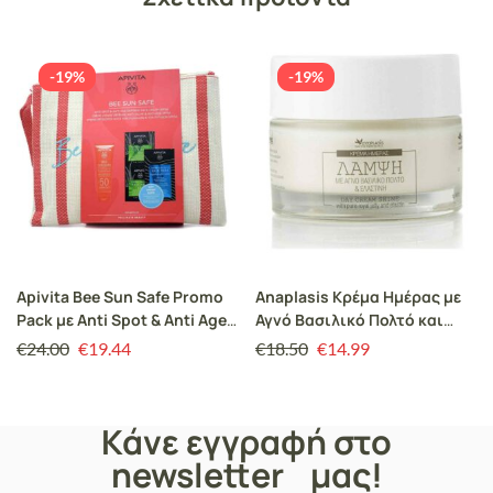
-19%
-19%
Apivita Bee Sun Safe Promo
Anaplasis Κρέμα Ημέρας με
Pack με Anti Spot & Anti Age
Αγνό Βασιλικό Πολτό και
Defense Face Cream SPF50,
Ελαστίνη 50 ml
€
24.00
€
19.44
€
18.50
€
14.99
50ml & Δώρο Express Beauty
Face Mask Aloe, 2x8ml &
Express Beauty Hair Mask
Κάνε εγγραφή στο
Hyaluronic Acid, 20ml &
Νεσεσέρ, 1σεt
newsletter μας!