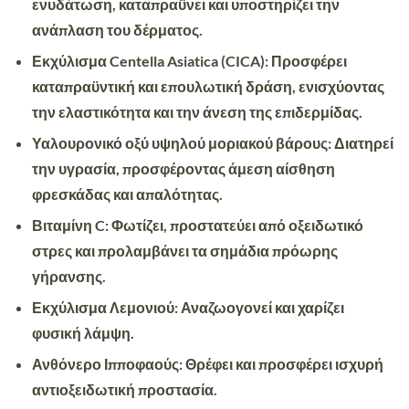
ενυδάτωση, καταπραΰνει και υποστηρίζει την
ανάπλαση του δέρματος.
Εκχύλισμα Centella Asiatica
(CICA): Προσφέρει
καταπραϋντική και επουλωτική δράση, ενισχύοντας
την ελαστικότητα και την άνεση της επιδερμίδας.
Υαλουρονικό οξύ
υψηλού μοριακού βάρους: Διατηρεί
την υγρασία, προσφέροντας άμεση αίσθηση
φρεσκάδας και απαλότητας.
Βιταμίνη C
: Φωτίζει, προστατεύει από οξειδωτικό
στρες και προλαμβάνει τα σημάδια πρόωρης
γήρανσης.
Εκχύλισμα
Λεμονιού
: Αναζωογονεί και χαρίζει
φυσική λάμψη.
Ανθόνερο Ιπποφαούς
: Θρέφει και προσφέρει ισχυρή
αντιοξειδωτική προστασία.