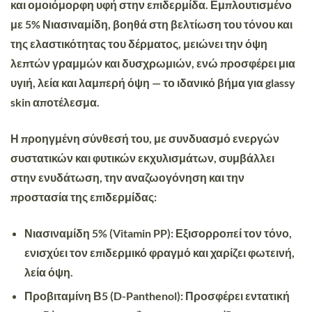
και ομοιόμορφη υφή στην επιδερμίδα. Εμπλουτισμένο
με
5% Νιασιναμίδη,
βοηθά στη βελτίωση του τόνου και
της ελαστικότητας του δέρματος, μειώνει την όψη
λεπτών γραμμών και δυσχρωμιών, ενώ προσφέρει μια
υγιή, λεία και λαμπερή όψη — το ιδανικό βήμα για glassy
skin αποτέλεσμα.
Η προηγμένη σύνθεσή του, με συνδυασμό ενεργών
συστατικών και φυτικών εκχυλισμάτων, συμβάλλει
στην ενυδάτωση, την αναζωογόνηση και την
προστασία της επιδερμίδας:
Νιασιναμίδη
5%
(Vitamin PP): Εξισορροπεί τον τόνο,
ενισχύει τον επιδερμικό φραγμό και χαρίζει φωτεινή,
λεία όψη.
Προβιταμίνη
Β5
(D-Panthenol): Προσφέρει εντατική