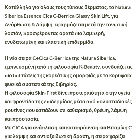
Κατάλληλο
για όλους τους τύπους δέρματος
, το Natura
Siberica Essence Cica C-Berrica Glassy Skin Lift, για
Ανόρθωση & Λάμψη, εφαρμόζεται μετά την τονωτική
λοσιόν, προσφέροντας ορατά πιο λαμπερή,
ενυδατωμένη και ελαστική επιδερμίδα.
Η νέα σειρά C+Cica C-Berrica της Natura Siberica,
εμπνευσμένη από τη φιλοσοφία K-Beauty, συνδυάζει τις
πιο hot τάσεις της κορεάτικης ομορφιάς με τα κορυφαία
φυσικά συστατικά της Σιβηρίας.
Η φιλοσοφία Skin-First δίνει προτεραιότητα στην υγεία
και φροντίδα της επιδερμίδας μέσα από πολυσταδιακές
ρουτίνες που εστιάζουν σε καθαρισμό, θρέψη, λάμψη
και προστασία.
Με CICA για ανάπλαση και καταπράυνση και Βιταμίνη C
για λάμψη και αντιοξειδωτική δράση, η σειρά χαρίζει