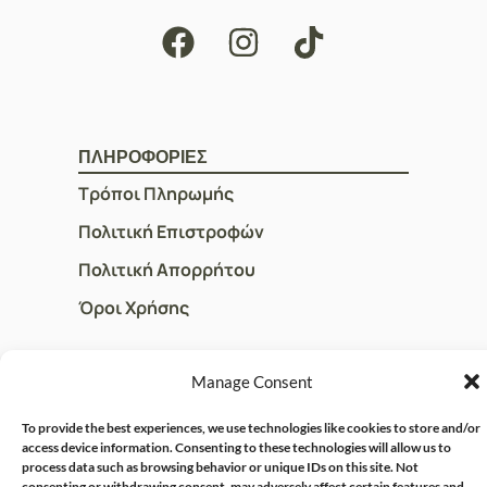
ΠΛΗΡΟΦΟΡΙΕΣ
Τρόποι Πληρωμής
Πολιτική Επιστροφών
Πολιτική Απορρήτου
Όροι Χρήσης
Manage Consent
ΓΡΗΓΟΡOI ΣΥΝΔΕΣΜΟΙ
Ο Λογαριασμός μου
To provide the best experiences, we use technologies like cookies to store and/or
access device information. Consenting to these technologies will allow us to
Η Ομάδα μας
process data such as browsing behavior or unique IDs on this site. Not
consenting or withdrawing consent, may adversely affect certain features and