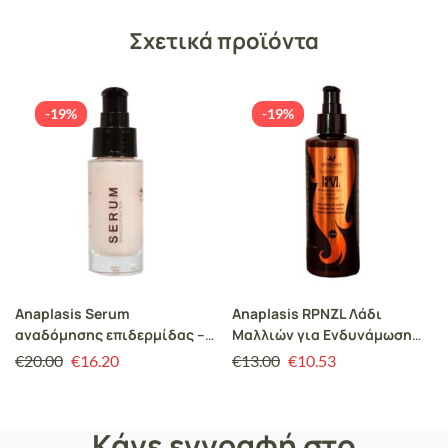
Σχετικά προϊόντα
-19%
-19%
Anaplasis Serum
Anaplasis RPNZL Λάδι
αναδόμησης επιδερμίδας –
Μαλλιών για Ενδυνάμωση
30 ml
200ml
€
20.00
€
16.20
€
13.00
€
10.53
Κάνε εγγραφή στο