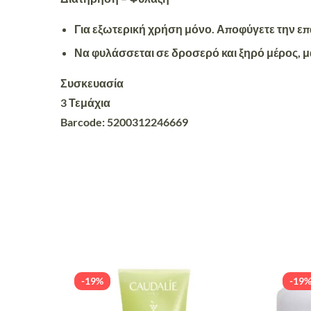
Για εξωτερική χρήση μόνο. Αποφύγετε την επα
Να φυλάσσεται σε δροσερό και ξηρό μέρος, μ
Συσκευασία
3 Τεμάχια
Barcode: 5200312246669
-19%
-19