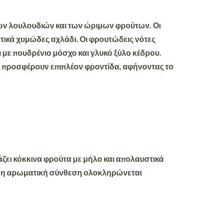
ων λουλουδιών και των ώριμων φρούτων. Οι
τικά χυμώδες αχλάδι.
Οι φρουτώδεις νότες
με πουδρένιο μόσχο και γλυκό ξύλο κέδρου.
υ προσφέρουν επιπλέον φροντίδα, αφήνοντας το
υάζει κόκκινα φρούτα με μήλο και απολαυστικά
νώ η αρωματική σύνθεση ολοκληρώνεται