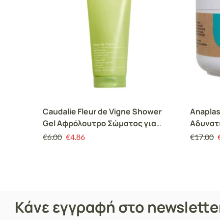
Caudalie Fleur de Vigne Shower
Anaplas
Gel Αφρόλουτρο Σώματος για
Αδυνατ
Όλους τους Τύπους Επιδερμίδας,
€
6.00
€
4.86
€
17.00
200ml
Κάνε εγγραφή στο newslett