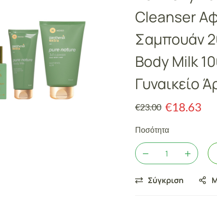
Cleanser Α
Σαμπουάν 2
Body Milk 1
Γυναικείο 
€
18.63
€
23.00
Ποσότητα
Σύγκριση
Μ