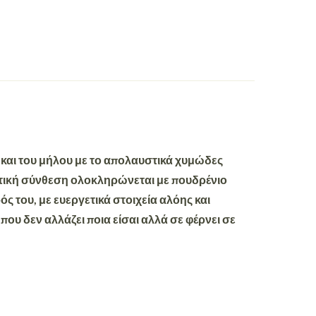
και του μήλου με το απολαυστικά χυμώδες
ματική σύνθεση ολοκληρώνεται
με πουδρένιο
ς του, με ευεργετικά στοιχεία αλόης και
υ δεν αλλάζει ποια είσαι αλλά σε φέρνει σε