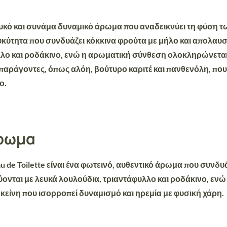
κό και συνάμα δυναμικό άρωμα που αναδεικνύει τη φύση τ
υκύτητα που συνδυάζει κόκκινα φρούτα με
μήλο και απολαυσ
λλο και ροδάκινο, ενώ η αρωματική σύνθεση ολοκληρώνεται 
 παράγοντες,
όπως αλόη, βούτυρο καριτέ και πανθενόλη, πο
ο.
Άρωμα
u de Toilette είναι ένα φωτεινό, αυθεντικό άρωμα που συνδ
ύονται με λευκά λουλούδια, τριαντάφυλλο και ροδάκινο, ε
 εκείνη που ισορροπεί δυναμισμό και ηρεμία με φυσική χάρη.