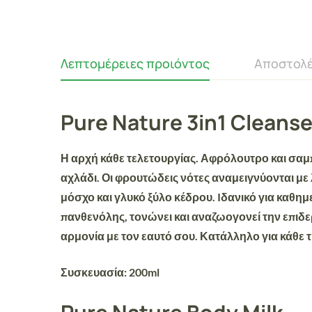
Λεπτομέρειες προιόντος
Αποστολέ
Pure Nature 3in1 Clean
Η α
ρχή κάθε τελετουργίας. Αφρόλουτρο και σαμ
αχλάδι. Οι φρουτώδεις νότες αναμειγνύονται μ
μόσχο και γλυκό ξύλο κέδρου
. Iδανικό για καθη
πανθενόλης, τονώνει και αναζωογονεί την επιδε
αρμονία με τον εαυτό σου.
Κατάλληλο για κάθε τ
Συσκευασία:
200ml