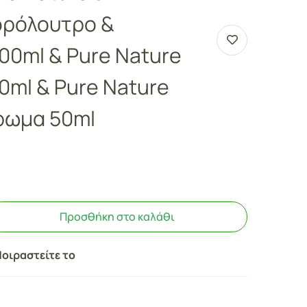
φρόλουτρο &
00ml & Pure Nature
00ml & Pure Nature
Άρωμα 50ml
Προσθήκη στο καλάθι
οιραστείτε το