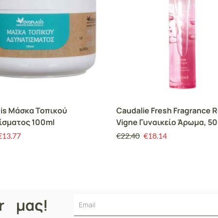
is Μάσκα Τοπικού
Caudalie Fresh Fragrance 
ίσματος 100ml
Vigne Γυναικείο Άρωμα, 5
€
13.77
€
22.40
€
18.14
er μας!