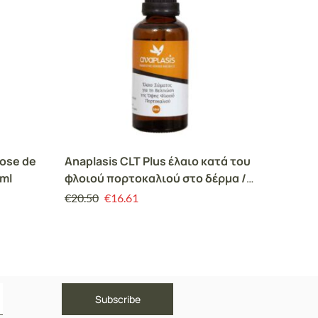
Rose de
Anaplasis CLT Plus έλαιο κατά του
Anapla
0ml
φλοιού πορτοκαλιού στο δέρμα /
κυτταρ
50ml
€
20.50
€
16.61
€
20.00