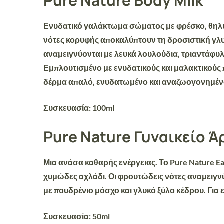
Pure Nature Body Milk
Ενυδατικό γαλάκτωμα σώματος με φρέσκο,
θηλυ
νότες κορυφής αποκαλύπτουν τη δροσιστική γλ
αναμειγνύονται με λευκά λουλούδια, τριαντάφυ
Εμπλουτισμένο με
ενυδατικούς και μαλακτικούς
δέρμα απαλό, ενυδατωμένο και αναζωογονημέν
Συσκευασία:
100ml
Pure Nature Γυναικείο 
Μια ανάσα καθαρής ενέργειας.
Το Pure Nature Ea
χυμώδες αχλάδι. Οι φρουτώδεις νότες αναμειγν
με
πουδρένιο μόσχο και γλυκό ξύλο κέδρου
. Για
Συσκευασία:
50ml