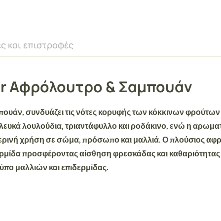
ς και επιστροφές
ser Αφρόλουτρο & Σαμπουάν
πουάν,
συνδυάζει τις νότες κορυφής των κόκκινων φρούτων 
ε λευκά λουλούδια, τριαντάφυλλο και ροδάκινο, ενώ η αρω
μερινή χρήση σε σώμα, πρόσωπο και μαλλιά. Ο πλούσιος αφρό
ρμίδα προσφέροντας αίσθηση φρεσκάδας και καθαριότητας πο
ύπο μαλλιών και επιδερμίδας.