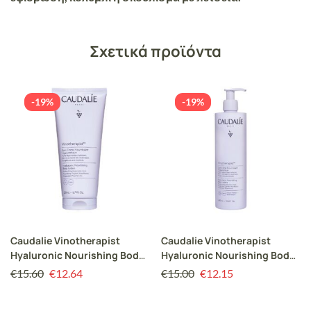
Σχετικά προϊόντα
-19%
-19%
Caudalie Vinotherapist
Caudalie Vinotherapist
Hyaluronic Nourishing Body
Hyaluronic Nourishing Body
Lotion 200ml
Lotion Ενυδατική Λοσιόν
€
15.60
€
12.64
€
15.00
€
12.15
Σώματος για Κανονικές-
Ξηρές Επιδερμίδες, 400ml