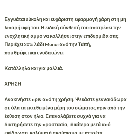
Εγγυάται
εύκολη
και
ευχάριστη εφαρμογή
χάρη στη μη
λιπαρή υφή του. Η ειδική σύνθεσή του αποτρέπει την
ενοχλητική άμμο να κολλήσει στην επιδερμίδα σας!
Περιέχει 20% λάδι Monoi από την Ταϊτή,
που
θρέφει
και
ενυδατώνει
.
Κατάλληλο και για μαλλιά.
ΧΡΗΣΗ
Ανακινήστε πριν από τη χρήση. Ψεκάστε γενναιόδωρα
σε όλα τα εκτεθειμένα μέρη του σώματος πριν από την
έκθεση στον ήλιο. Επαναλάβετε συχνά για να
διατηρήσετε την προστασία, ιδιαίτερα μετά από
εφίδρωση, κολύμπι ή σκούπισμα με πετσέτα.