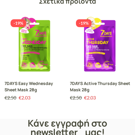
Σχετικά προϊόντα
-19%
-19%
7DAYS Easy Wednesday
7DAYS Active Thursday Sheet
Sheet Mask 28g
Mask 28g
€
2.50
€
2.03
€
2.50
€
2.03
Κάνε εγγραφή στο
newsletter μας!