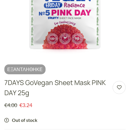
ΕΞΑΝΤΛΉΘΗΚΕ
7DAYS GoVegan Sheet Mask PINK
DAY 25g
€
4.00
€
3.24
Out of stock