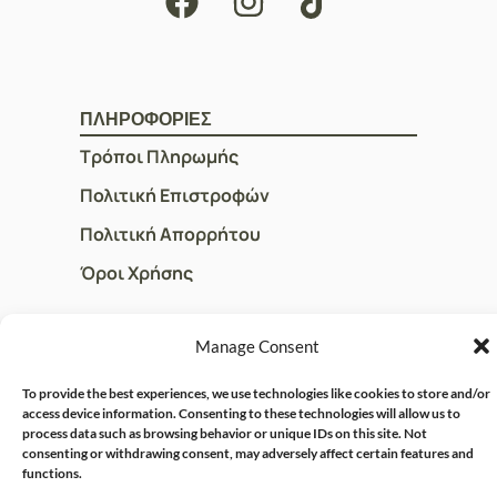
ΠΛΗΡΟΦΟΡΙΕΣ
Τρόποι Πληρωμής
Πολιτική Επιστροφών
Πολιτική Απορρήτου
Όροι Χρήσης
Manage Consent
ΓΡΗΓΟΡOI ΣΥΝΔΕΣΜΟΙ
Ο Λογαριασμός μου
To provide the best experiences, we use technologies like cookies to store and/or
access device information. Consenting to these technologies will allow us to
Η Ομάδα μας
process data such as browsing behavior or unique IDs on this site. Not
consenting or withdrawing consent, may adversely affect certain features and
Επικοινωνία
functions.