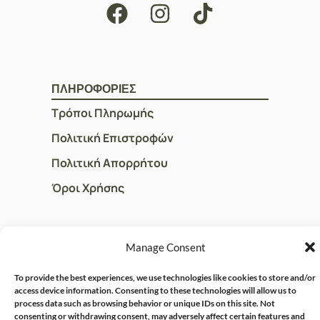
ΠΛΗΡΟΦΟΡΙΕΣ
Τρόποι Πληρωμής
Πολιτική Επιστροφών
Πολιτική Απορρήτου
Όροι Χρήσης
ΓΡΗΓΟΡOI ΣΥΝΔΕΣΜΟΙ
Manage Consent
Ο Λογαριασμός μου
To provide the best experiences, we use technologies like cookies to store and/or
Η Ομάδα μας
access device information. Consenting to these technologies will allow us to
process data such as browsing behavior or unique IDs on this site. Not
Επικοινωνία
consenting or withdrawing consent, may adversely affect certain features and