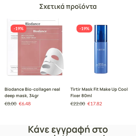
Σχετικά προϊόντα
-19%
-19%
Biodance Bio-collagen real
Tirtir Mask Fit Make Up Cool
deep mask, 34gr
Fixer 80ml
€
8.00
€
6.48
€
22.00
€
17.82
Κάνε εγγραφή στο