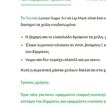
Το Tocobo
Lemon Sugar Scrub Lip Mask είναι έν
διατηρεί τα χείλη ενυδατωμένα.
Η ζάχαρη και το ελαιόλαδο θρέφουν τα χείλη
Έλαιο λεμονιού πλούσιο σε AHA, βιταμίνη C
του δέρματος
Vegan και δεν περιέχει αλκοόλ και parabens.
Αυτή η κορεατική μάσκα χειλιών διαλύεται στα χ
Τρόπος χρήσης:
Πριν πάτε για ύπνο. εφαρμόστε επαρκή ποσότητα
κύτταρα του δέρματος και εφαρμόστε επιπλέον 