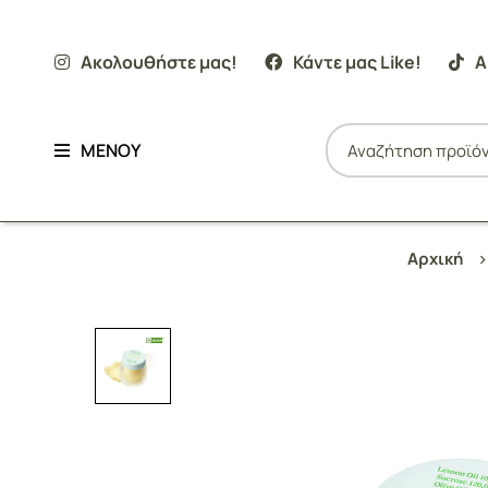
Ακολουθήστε μας!
Κάντε μας Like!
Α
ΜΕΝΟΥ
Αρχική