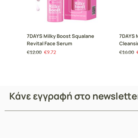
7DAYS Milky Boost Squalane
7DAYS M
Revital Face Serum
Cleansi
€
12.00
€
9.72
€
16.00
Κάνε εγγραφή στο newslett