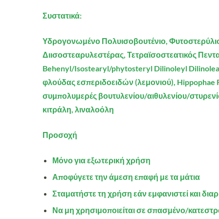
Συστατικά:
Υδρογονωμένο Πολυισοβουτένιο, Φυτοστερύλιο/
Διισοστεαρυλεστέρας, Τετραϊσοστεατικός Πεντα
Behenyl/Isostearyl/phytosteryl Dilinoleyl Dilin
φλούδας εσπεριδοειδών (λεμονιού), Hippophae Rh
συμπολυμερές βουτυλενίου/αιθυλενίου/στυρενίου
κιτράλη, λιναλοόλη
Προσοχή
Μόνο για εξωτερική χρήση
Αποφύγετε την άμεση επαφή με τα μάτια
Σταματήστε τη χρήση εάν εμφανιστεί και διαρ
Να μη χρησιμοποιείται σε σπασμένο/κατεστ