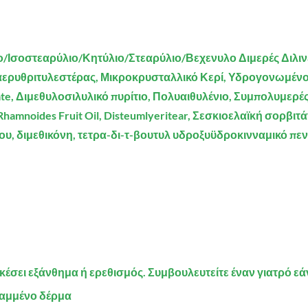
Ισοστεαρύλιο/Κητύλιο/Στεαρύλιο/Βεχενυλο Διμερές Διλινε
ερυθριτυλεστέρας, Μικροκρυσταλλικό Κερί, Υδρογονωμένο Πο
oleate, Διμεθυλοσιλυλικό πυρίτιο, Πολυαιθυλένιο, Συμπολυμε
amnoides Fruit Oil, Disteumlyeritear, Σεσκιοελαϊκή σορβιτ
, διμεθικόνη, τετρα-δι-τ-βουτυλ υδροξυϋδροκινναμικό πεντ
κέσει εξάνθημα ή ερεθισμός. Συμβουλευτείτε έναν γιατρό εάν
ραμμένο δέρμα