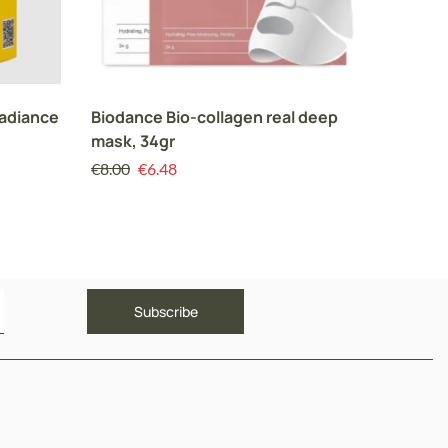
Radiance
Biodance Bio-collagen real deep
TIRTIR 
mask, 34gr
SPF40 
€
8.00
€
6.48
€
31.00