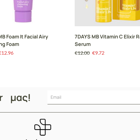
B Foam It Facial Airy
7DAYS MB Vitamin C Elixir 
ng Foam
Serum
€
12.96
€
12.00
€
9.72
er μας!