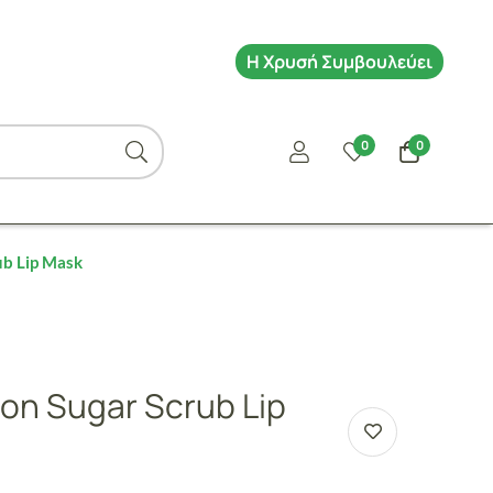
Η Χρυσή Συμβουλεύει
0
0
b Lip Mask
n Sugar Scrub Lip