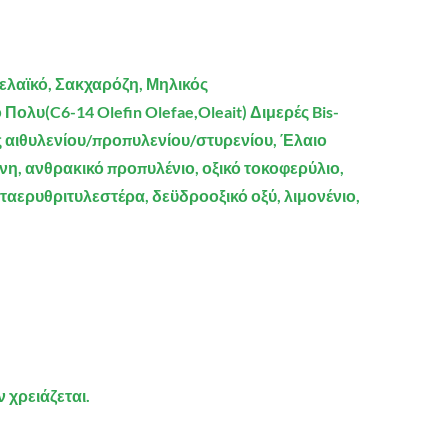
λαϊκό, Σακχαρόζη, Μηλικός
λυ(C6-14 Olefin Olefae,Oleait) Διμερές Bis-
ρές αιθυλενίου/προπυλενίου/στυρενίου, Έλαιο
άνη, ανθρακικό προπυλένιο, οξικό τοκοφερύλιο,
αερυθριτυλεστέρα, δεϋδροοξικό οξύ, λιμονένιο,
 χρειάζεται.