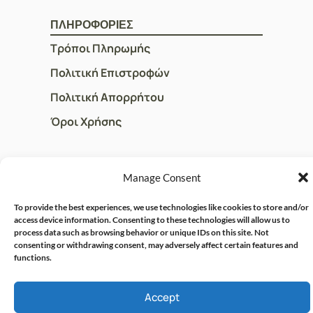
ΠΛΗΡΟΦΟΡΙΕΣ
Τρόποι Πληρωμής
Πολιτική Επιστροφών
Πολιτική Απορρήτου
Όροι Χρήσης
ΓΡΗΓΟΡOI ΣΥΝΔΕΣΜΟΙ
Manage Consent
Ο Λογαριασμός μου
To provide the best experiences, we use technologies like cookies to store and/or
Η Ομάδα μας
access device information. Consenting to these technologies will allow us to
process data such as browsing behavior or unique IDs on this site. Not
Επικοινωνία
consenting or withdrawing consent, may adversely affect certain features and
functions.
Accept
© CRISPHARMACY.GR -
CRAFTED WITH ♡ BY
SOLVIT I.T. SOLUTIONS &
COPYRIGHT 2026