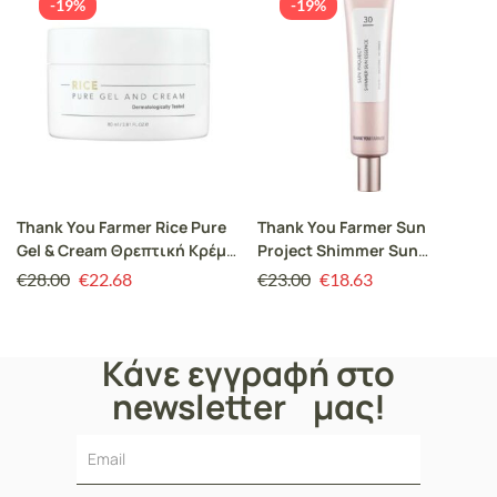
-19%
-19%
Thank You Farmer Rice Pure
Thank You Farmer Sun
Gel & Cream Θρεπτική Κρέμα
Project Shimmer Sun
Προσώπου, 80ml
Essence SPF30 40ml
€
28.00
€
22.68
€
23.00
€
18.63
Κάνε εγγραφή στο
newsletter μας!