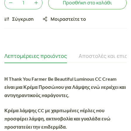
Προσθήκη στο καλάθι
Σύγκριση
Μοιραστείτε το
Λεπτομέρειες προιόντος
Αποστολές και επισ
Η Thank You Farmer Be Beautiful Luminous CC Cream
είναι μια Κρέμα Προσώπου για Λάμψης ενώ περιέχει και
αντιγηραντικούς παράγοντες.
Κρέμα λάμψης CC με χαριτωμένες πέρλες που
προσφέρει λάμψη, ακτινοβολία και γυαλάδα ενώ
προστατεύει την επιδερμίδα.