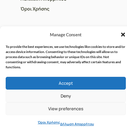
Όροι Χρήσης
ΓΡΗΓΟΡOI ΣΥΝΔΕΣΜΟΙ
Manage Consent
Ο Λογαριασμός μου
To provide the best experiences, we use technologies like cookies to store and/or
Η Ομάδα μας
access device information. Consenting to these technologies will allow us to
process data such as browsing behavior or unique IDs on this site. Not
Επικοινωνία
consenting or withdrawing consent, may adversely affect certain features and
functions.
© CRISPHARMACY.GR -
CRAFTED WITH ♡ BY
Accept
SOLVIT I.T. SOLUTIONS &
COPYRIGHT 2026
CONSULTING
Deny
View preferences
Όροι Χρήσης
Δήλωση Απορρήτου