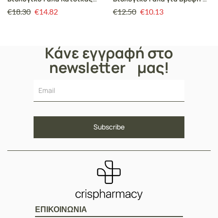
400gr
6 μηνών, 400gr
€
18.30
€
14.82
€
12.50
€
10.13
Κάνε εγγραφή στο
newsletter μας!
ΕΠΙΚΟΙΝΩΝΙΑ