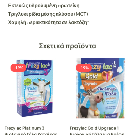
Εκτενώς υδρολυμένη πρωτεΐνη
Τριγλυκερίδια μέσης αλύσου (MCT)
Χαμηλή περιεκτικότητα σε λακτόζη*
Σχετικά προϊόντα
-19%
-19%
Frezylac Platinum 3
Frezylac Gold Upgrade 1
Βιολογικό Γάλα Κατσίκας
Βιολογικό Γάλα για Βρέφη 0-