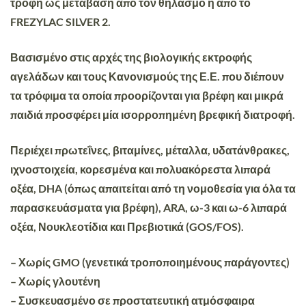
τροφή ως μετάβαση από τον θηλασμό ή από το
FREZYLAC SILVER 2.
Βασισμένο
στις αρχές της βιολογικής εκτροφής
αγελάδων και τους Κανονισμούς της Ε.Ε. που διέπουν
τα τρόφιμα τα οποία προορίζονται για βρέφη και μικρά
παιδιά προσφέρει μία ισορροπημένη βρεφική διατροφή.
Περιέχει
πρωτεΐνες, βιταμίνες, μέταλλα, υδατάνθρακες,
ιχνοστοιχεία, κορεσμένα και πολυακόρεστα λιπαρά
οξέα, DHA (όπως απαιτείται από τη νομοθεσία για όλα τα
παρασκευάσματα για βρέφη), ARA, ω-3 και ω-6 λιπαρά
οξέα, Νουκλεοτίδια και Πρεβιοτικά (GOS/FOS).
– Χωρίς GMO (γενετικά τροποποιημένους παράγοντες)
– Χωρίς γλουτένη
– Συσκευασμένο σε προστατευτική ατμόσφαιρα