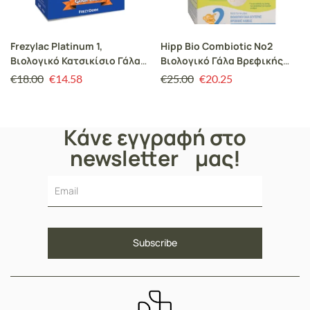
Frezylac Platinum 1,
Hipp Bio Combiotic No2
Βιολογικό Κατσικίσιο Γάλα
Βιολογικό Γάλα Βρεφικής
για Βρέφη από την Γέννηση
Ηλικίας Χωρίς Άμυλο Μετά
€
18.00
€
14.58
€
25.00
€
20.25
έως τον 6 μήνα 400gr
τον 6ο Μήνα 600gr
Κάνε εγγραφή στο
newsletter μας!