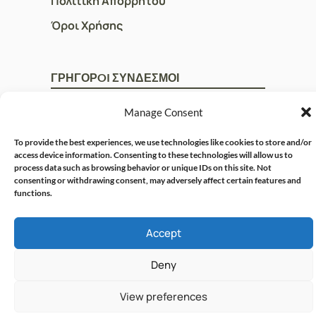
Πολιτική Απορρήτου
Όροι Χρήσης
ΓΡΗΓΟΡOI ΣΥΝΔΕΣΜΟΙ
Ο Λογαριασμός μου
Manage Consent
Η Ομάδα μας
To provide the best experiences, we use technologies like cookies to store and/or
Επικοινωνία
access device information. Consenting to these technologies will allow us to
process data such as browsing behavior or unique IDs on this site. Not
consenting or withdrawing consent, may adversely affect certain features and
functions.
© CRISPHARMACY.GR -
CRAFTED WITH ♡ BY
SOLVIT I.T. SOLUTIONS &
COPYRIGHT 2026
Accept
CONSULTING
Deny
View preferences