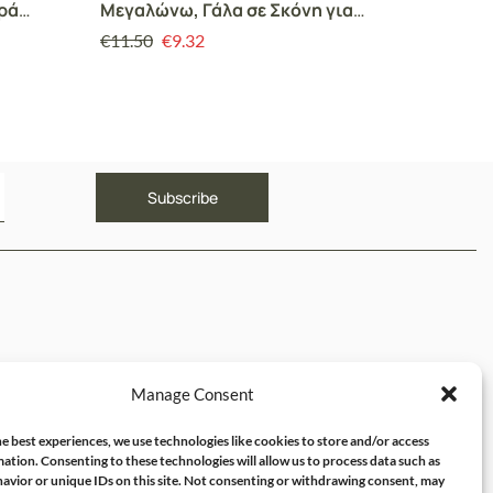
κρά
Μεγαλώνω, Γάλα σε Σκόνη για
για Βρ
00g
Βρέφη από 12+ μηνών, 400gr
τον 6 
€
11.50
€
9.32
€
11.00
ΥΝΔΕΣΜΟΙ
Manage Consent
ός μου
e best experiences, we use technologies like cookies to store and/or access
ation. Consenting to these technologies will allow us to process data such as
avior or unique IDs on this site. Not consenting or withdrawing consent, may