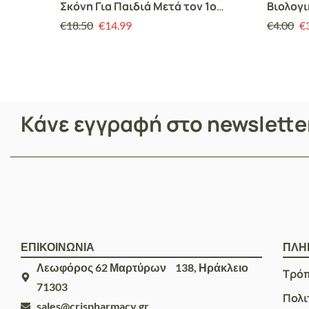
Σκόνη Για Παιδιά Μετά τον 1o
Βιολογι
Χρόνο 400gr
10ο μήν
€
18.50
€
14.99
€
4.00
€
Κάνε εγγραφή στο newslett
ΕΠΙΚΟΙΝΩΝΙΑ
ΠΛΗ
Λεωφόρος 62 Μαρτύρων 138, Ηράκλειο
Τρό
71303
Πολι
sales@crispharmacy.gr