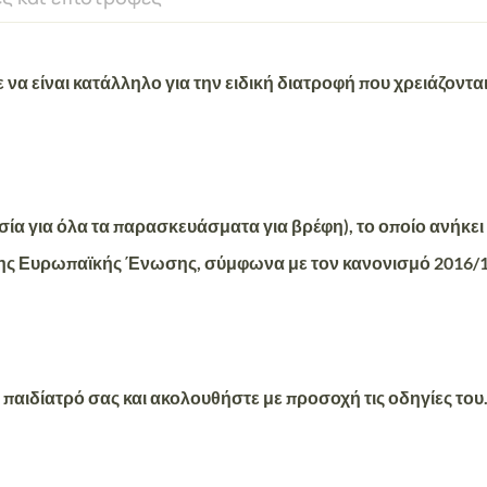
ε να είναι
κατάλληλο
για την
ειδική διατροφή
που
χρειάζοντα
σία για όλα τα παρασκευάσματα για βρέφη), το οποίο
ανήκει
ης Ευρωπαϊκής Ένωσης, σύμφωνα με τον κανονισμό 2016/12
.
 παιδίατρό σας και ακολουθήστε με προσοχή τις οδηγίες του