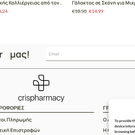
κής Καλλιέργειας από τον
Γάλακτος σε Σκόνη για Μι
α, 200gr
Παιδιά από 1 ως 3 ετών, 4
3.24
€
18.50
€
14.99
er μας!
ΡΟΦΟΡΙΕΣ
ΓΡΗΓΟΡOI Σ
ποι Πληρωμής
Ο Λογαριασμ
To provide th
device inform
τική Επιστροφών
Η Ομάδα μας
browsing beh