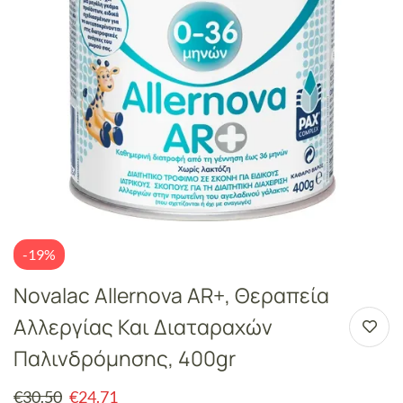
-19%
Novalac Allernova AR+, Θεραπεία
Αλλεργίας Και Διαταραχών
Παλινδρόμησης, 400gr
€
30.50
€
24.71