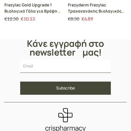
Frezylac Gold Upgrade 1
Frezyderm Frezylac
Βιολογικό Γάλα για Βρέφη 0-
Τραχαχανάκης Βιολαγικός
6 μηνών, 400gr
Τραχανάς με Φρούτα 6m+
€
12.50
€
10.13
€
8.50
€
6.89
2x165gr
Κάνε εγγραφή στο
newsletter μας!