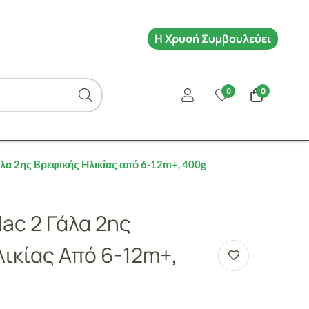
Η Χρυσή Συμβουλεύει
0
0
άλα 2ης Bρεφικής Hλικίας από 6-12m+, 400g
lac 2 Γάλα 2ης
ικίας Από 6-12m+,