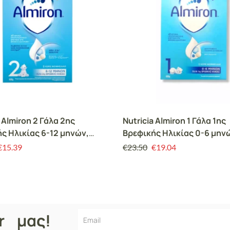
a Almiron 2 Γάλα 2ης
Nutricia Almiron 1 Γάλα 1ης
ς Ηλικίας 6-12 μηνών,
Βρεφικής Ηλικίας 0-6 μην
600g
€
15.39
€
23.50
€
19.04
er μας!