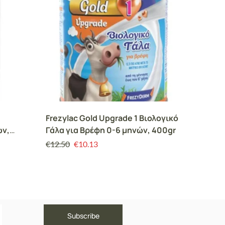
Frezylac Gold Upgrade 1 Βιολογικό
Frezyla
ών,
Γάλα για Βρέφη 0-6 μηνών, 400gr
για Βρ
τον 6 
€
12.50
€
10.13
€
11.00