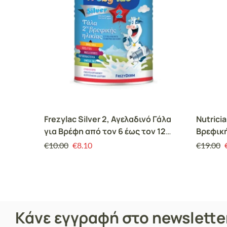
Frezylac Silver 2, Αγελαδινό Γάλα
Nutrici
για Βρέφη από τον 6 έως τον 12
Βρεφική
μήνα 400gr
600g
€
10.00
€
8.10
€
19.00
Κάνε εγγραφή στο newslett