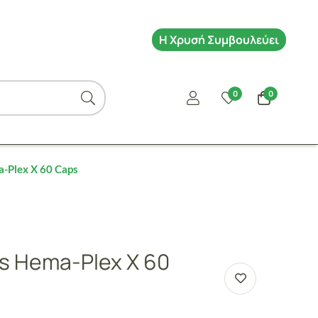
Η Χρυσή Συμβουλεύει
0
0
a-Plex X 60 Caps
us Hema-Plex X 60