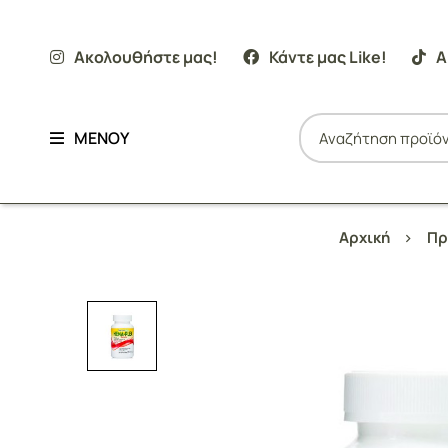
Ακολουθήστε μας!
Κάντε μας Like!
Α
ΜΕΝΟΥ
Αρχική
Πρ