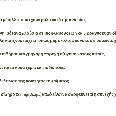
 μέταλλα, που έχουν ρόλο κατά της αναιμίας.
εΐνη, βότανα πλούσια σε βιοφλαβονοειδή και προανθοκυανιδί
 και ιχνοστοιχεία) όπως μπρόκολο, σπανάκι, σπιρουλίνα, χ
υ σιδήρου και γρήγορη παροχή οξυγόνου στους ιστούς.
ται τα κρύα χέρια και πόδια τους.
βελτίωση της ποιότητας του αίματος.
 σίδηρο (85 mg/2caps) καλό είναι να αποφεύγεται η συνεχής