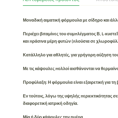
Μοναδική αιματική φόρμουλα με σίδηρο και άλλα
Περιέχει βιταμίνες του συμπλέγματος Β, L-κυστ
και πράσινα μέρη φυτών (πλούσια σε χλωροφύλλη
Κατάλληλο για αθλητές, για γρήγορη αύξηση το
Με τις κάψουλες πολλοί αισθάνονται να θερμαίνον
Προφύλαξη: Η φόρμουλα είναι εξαιρετική για τη 
Εν τούτοις, λόγω της υψηλής περιεκτικότητας σε
διαφορετική ιατρική οδηγία.
Μία ή δύο κάψουλες την ημέρα.