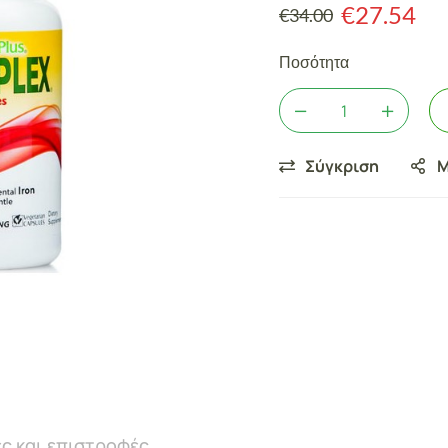
€
27.54
€
34.00
Ποσότητα
Σύγκριση
Μ
ς και επιστροφές