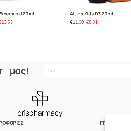
 Emecalm 120ml
Altion Kids D3 20ml
€
10.53
€
11.00
€
8.91
er μας!
ΡΟΦΟΡΙΕΣ
ΓΡΗΓΟΡOI Σ