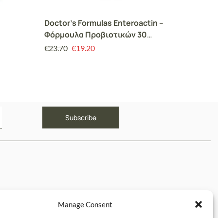
Doctor’s Formulas Enteroactin –
Altion 
Φόρμουλα Προβιοτικών 30
Συμπλή
κάψουλες
Βιταμί
€
23.70
€
19.20
€
16.00
για Τό
Σωστή 
Δοντιώ
ΥΝΔΕΣΜΟΙ
Manage Consent