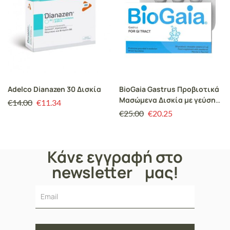
Adelco Dianazen 30 Δισκία
BioGaia Gastrus Προβιοτικά
Μασώμενα Δισκία με γεύση
€
14.00
€
11.34
Μανταρίνι/Μέντα, 30
€
25.00
€
20.25
Chew.Tabs
Κάνε εγγραφή στο
newsletter μας!