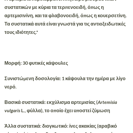
συστατικών με κύρια τα τερπενοειδή, όπως η
αρτεμισινίνη, και τα φλαβονοειδή, όπως η κουερσετίνη.
Τα συστατικά αυτά είναι γνωστά για τις αντιοξειδωτικές
τους ιδιότητες.*
Μορφή:
30 φυτικές κάψουλες
Συνιστώµενη δοσολογία:
1 κάψουλα την ημέρα με λίγο
νερό.
Βασικά συστατικά:
εκχύλισμα αρτεμισίας (
Artemisia
vulgaris
L., φύλλα), το οποίο έχει υποστεί ζύμωση
Άλλα συστατικά:
διογκωτικό: ίνες ακακίας (αραβικό