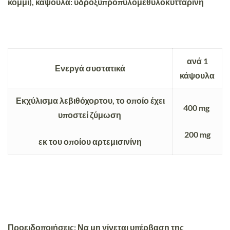
κόμμι), κάψουλα: υδροξυπροπυλομεθυλοκυτταρίνη
ανά 1
Ενεργά συστατικά
κάψουλα
Εκχύλισμα λεβιθόχορτου, το οποίο έχει
400 mg
υποστεί ζύμωση
200 mg
εκ του οποίου αρτεμισινίνη
Προειδοποιήσεις:
Να μη γίνεται υπέρβαση της