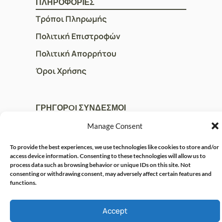
ΠΛΗΡΟΦΟΡΙΕΣ
Τρόποι Πληρωμής
Πολιτική Επιστροφών
Πολιτική Απορρήτου
Όροι Χρήσης
ΓΡΗΓΟΡOI ΣΥΝΔΕΣΜΟΙ
Ο Λογαριασμός μου
Manage Consent
Η Ομάδα μας
To provide the best experiences, we use technologies like cookies to store and/or
access device information. Consenting to these technologies will allow us to
Επικοινωνία
process data such as browsing behavior or unique IDs on this site. Not
consenting or withdrawing consent, may adversely affect certain features and
functions.
© CRISPHARMACY.GR -
CRAFTED WITH ♡ BY
SOLVIT I.T. SOLUTIONS &
COPYRIGHT 2026
Accept
CONSULTING