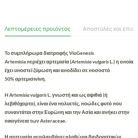
Λεπτομέρειες προιόντος
Αποστολές και επισ
To συμπλήρωμα διατροφής
VioGenesis
Artemisia
περιέχει αρτεμισία (
Artemisia vulgaris
L.) η οποία
έχει υποστεί ζύμωση και αποδίδει σε ποσοστό
50%
αρτεμισινίνη
.
H
Artemisia vulgaris
L. γνωστή και ως αψιθιά (ή
λεβιθόχορτο), είναι ένα πολυετές, ποώδες φυτό που
συναντάται στην Ευρώπη και την Ασία και ανήκει στην
οικογένεια των Asteraceae.
Η αρτεμισία περιλαμβάνει πληθώρα βιοδραστικών