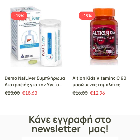
-19%
-19%
Demo NafLiver Συμπλήρωμα
Altion Kids Vitaminc C 60
Διατροφής για την Υγεία
μασώμενες ταμπλέτες
του Ήπατος, 30 Δισκία
€
23.00
€
18.63
€
16.00
€
12.96
Κάνε εγγραφή στο
newsletter μας!