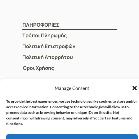
ΠΛΗΡΟΦΟΡΙΕΣ
Τρόποι Πληρωμής
Πολιτική Επιστροφών
Πολιτική Απορρήτου
Όροι Χρήσης
Manage Consent
ΓΡΗΓΟΡOI ΣΥΝΔΕΣΜΟΙ
Ο Λογαριασμός μου
To provide the best experiences, we use technologies like cookies to store and/or
access device information. Consenting to these technologies will allow us to
Η Ομάδα μας
process data such as browsing behavior or unique IDs on this site. Not
consenting or withdrawing consent, may adversely affect certain features and
Επικοινωνία
functions.