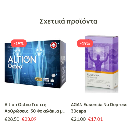
Σχετικά προϊόντα
-19%
-19%
Altion Osteo Για τις
AGAN Eusensia No Depress
Αρθρώσεις, 30 Φακελάκια με
30caps
Γεύση Πορτοκάλι
€
28.50
€
23.09
€
21.00
€
17.01