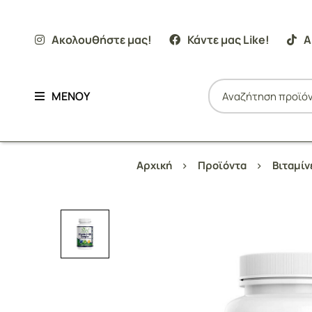
Ακολουθήστε μας!
Κάντε μας Like!
Α
ΜΕΝΟΥ
Αρχική
Προϊόντα
Βιταμί