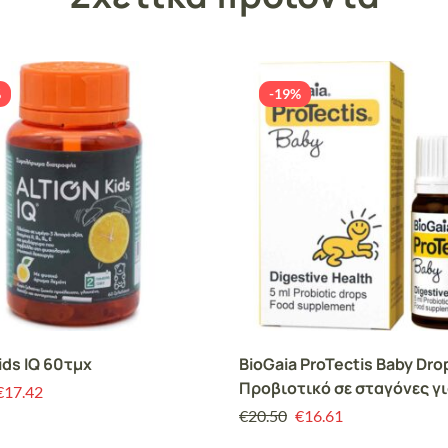
%
-19%
Kids IQ 60τμχ
BioGaia ProTectis Baby Dro
Προβιοτικό σε σταγόνες γι
€
17.42
Αντιμετώπιση των Κολικώ
€
20.50
€
16.61
1ου τριμήνου στα Βρέφη, 5