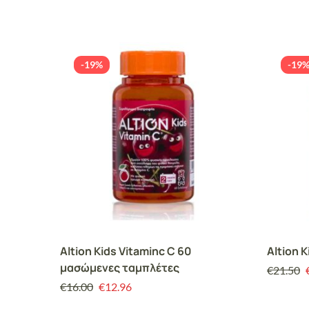
-19%
-19
Altion Kids Vitaminc C 60
Altion 
μασώμενες ταμπλέτες
€
21.50
€
16.00
€
12.96