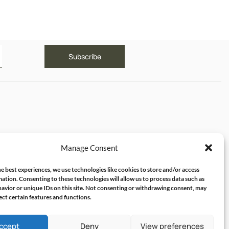
ΥΝΔΕΣΜΟΙ
Manage Consent
ός μου
e best experiences, we use technologies like cookies to store and/or access
ation. Consenting to these technologies will allow us to process data such as
avior or unique IDs on this site. Not consenting or withdrawing consent, may
ect certain features and functions.
ccept
Deny
View preferences