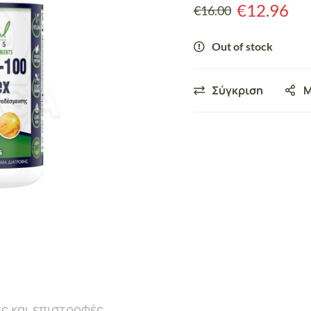
€
12.96
€
16.00
Out of stock
Σύγκριση
Μ
ς και επιστροφές