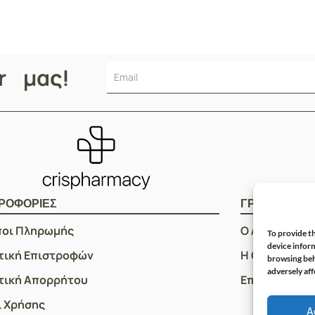
er μας!
ΡΟΦΟΡΙΕΣ
ΓΡΗΓΟΡOI Σ
ποι Πληρωμής
Ο Λογαριασμ
To provide th
device inform
τική Επιστροφών
Η Ομάδα μας
browsing beh
adversely aff
τική Απορρήτου
Επικοινωνία
 Χρήσης
A