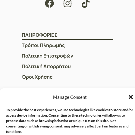
ΠΛΗΡΟΦΟΡΙΕΣ
Τρόποι Πληρωμής
Πολιτική Επιστροφών
Πολιτική Απορρήτου
Όροι Χρήσης
Manage Consent
ΓΡΗΓΟΡOI ΣΥΝΔΕΣΜΟΙ
Ο Λογαριασμός μου
To provide the best experiences, we use technologies like cookies to store and/or
access device information. Consenting to these technologies will allow us to
Η Ομάδα μας
process data such as browsing behavior or unique IDs on this site. Not
consenting or withdrawing consent, may adversely affect certain features and
Επικοινωνία
functions.