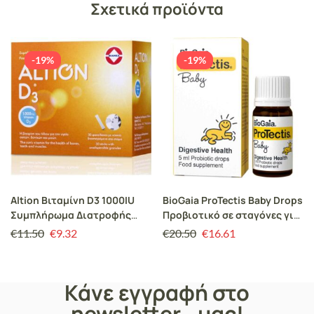
Σχετικά προϊόντα
-19%
-19%
Altion Βιταμίνη D3 1000IU
BioGaia ProTectis Baby Drops
Συμπλήρωμα Διατροφής
Προβιοτικό σε σταγόνες για
Βιταμίνη D3 για την Υγεία
την Αντιμετώπιση των
€
11.50
€
9.32
€
20.50
€
16.61
των Οστών, Δοντιών, Μυών
Κολικών του 1ου τριμήνου
& Ενίσχυση Ανοσοποιητικού,
στα Βρέφη, 5ml
30 φακελίσκοι
Κάνε εγγραφή στο
newsletter μας!