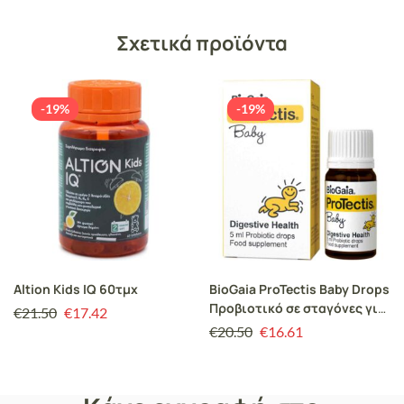
Σχετικά προϊόντα
-19%
-19%
Altion Kids IQ 60τμχ
BioGaia ProTectis Baby Drops
Προβιοτικό σε σταγόνες για
€
21.50
€
17.42
την Αντιμετώπιση των
€
20.50
€
16.61
Κολικών του 1ου τριμήνου
στα Βρέφη, 5ml