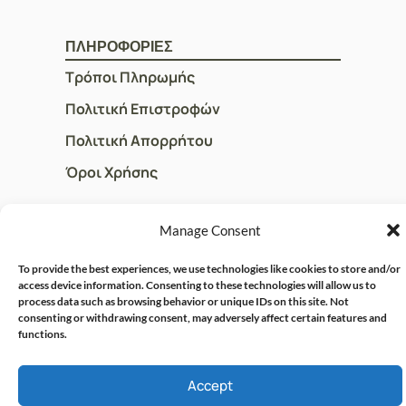
ΠΛΗΡΟΦΟΡΙΕΣ
Τρόποι Πληρωμής
Πολιτική Επιστροφών
Πολιτική Απορρήτου
Όροι Χρήσης
Manage Consent
ΓΡΗΓΟΡOI ΣΥΝΔΕΣΜΟΙ
Ο Λογαριασμός μου
To provide the best experiences, we use technologies like cookies to store and/or
access device information. Consenting to these technologies will allow us to
Η Ομάδα μας
process data such as browsing behavior or unique IDs on this site. Not
consenting or withdrawing consent, may adversely affect certain features and
Επικοινωνία
functions.
Accept
© CRISPHARMACY.GR -
CRAFTED WITH ♡ BY