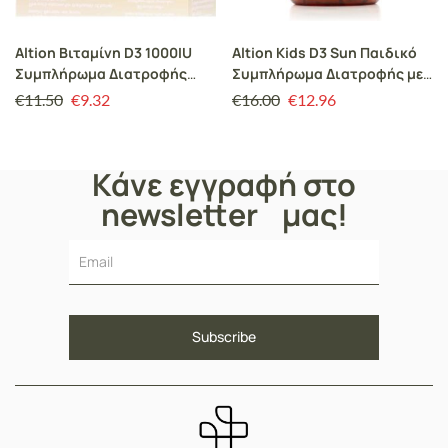
Altion Βιταμίνη D3 1000IU
Altion Kids D3 Sun Παιδικό
Συμπλήρωμα Διατροφής
Συμπλήρωμα Διατροφής με
Βιταμίνη D3 για την Υγεία
Βιταμίνη D3 Φυσικής
€
11.50
€
9.32
€
16.00
€
12.96
των Οστών, Δοντιών, Μυών
Προέλευσης για Τόνωση
& Ενίσχυση Ανοσοποιητικού,
Ανοσοποιητικού, Σωστή
30 φακελίσκοι
Ανάπτυξη Οστών & Δοντιών,
Κάνε εγγραφή στο
60gummies
newsletter μας!