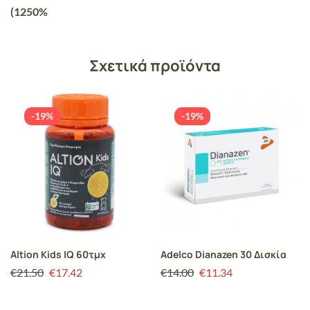
(1250%
Σχετικά προϊόντα
-19%
-19%
Altion Kids IQ 60τμχ
Adelco Dianazen 30 Δισκία
€
21.50
€
17.42
€
14.00
€
11.34