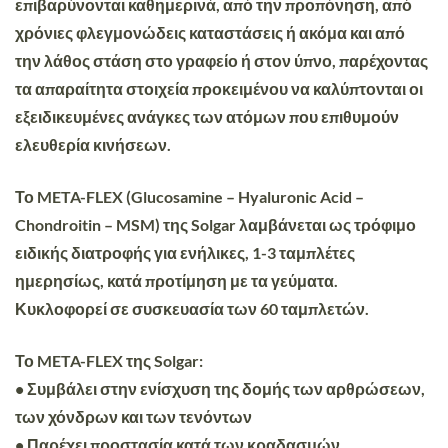
επιβαρύνονται καθημερινά, από την προπόνηση, από
χρόνιες φλεγμονώδεις καταστάσεις ή ακόμα και από
την λάθος στάση στο γραφείο ή στον ύπνο, παρέχοντας
τα απαραίτητα στοιχεία προκειμένου να καλύπτονται οι
εξειδικευμένες ανάγκες των ατόμων που επιθυμούν
ελευθερία κινήσεων.
Το
META-FLEX
(Glucosamine – Hyaluronic Acid –
Chondroitin – MSM) της Solgar λαμβάνεται ως τρόφιμο
ειδικής διατροφής για ενήλικες, 1-3 ταμπλέτες
ημερησίως, κατά προτίμηση με τα γεύματα.
Κυκλοφορεί σε συσκευασία των 60 ταμπλετών.
Το META-FLEX της Solgar:
• Συμβάλει στην ενίσχυση της δομής των αρθρώσεων,
των χόνδρων και των τενόντων
• Παρέχει προστασία κατά των κραδασμών