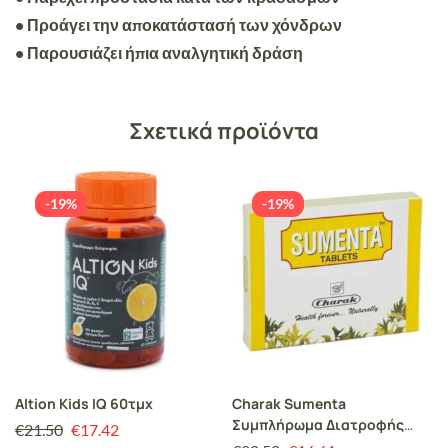
• Προάγει την αποκατάστασή των χόνδρων
• Παρουσιάζει ήπια αναλγητική δράση
Σχετικά προϊόντα
-19%
-19%
Altion Kids IQ 60τμχ
Charak Sumenta
Συμπλήρωμα Διατροφής
€
21.50
€
17.42
που δρα ως Φυσικό