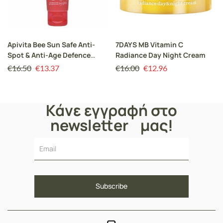
Apivita Bee Sun Safe Anti-
7DAYS MB Vitamin C
Spot & Anti-Age Defence
Radiance Day Night Cream
Tinted Face Cream SPF50 με
€
16.50
€
13.37
€
16.00
€
12.96
Θαλάσσια Φύκη και Πρόπολη
Gold 50ml
Κάνε εγγραφή στο
newsletter μας!