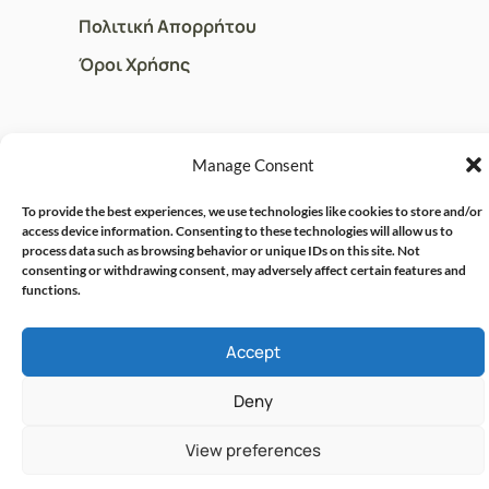
Πολιτική Απορρήτου
Όροι Χρήσης
ΓΡΗΓΟΡOI ΣΥΝΔΕΣΜΟΙ
Manage Consent
Ο Λογαριασμός μου
To provide the best experiences, we use technologies like cookies to store and/or
Η Ομάδα μας
access device information. Consenting to these technologies will allow us to
process data such as browsing behavior or unique IDs on this site. Not
Επικοινωνία
consenting or withdrawing consent, may adversely affect certain features and
functions.
© CRISPHARMACY.GR -
CRAFTED WITH ♡ BY
Accept
SOLVIT I.T. SOLUTIONS &
COPYRIGHT 2026
CONSULTING
Deny
View preferences