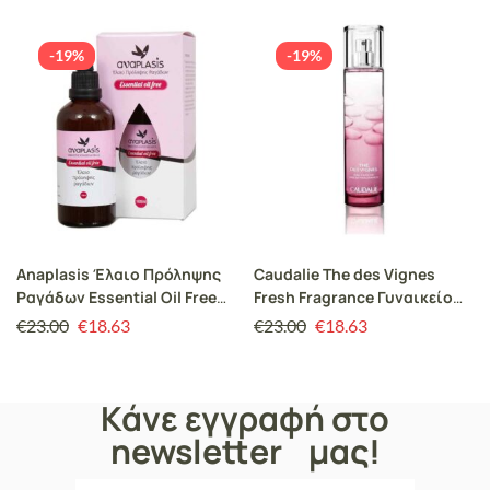
-19%
-19%
Anaplasis Έλαιο Πρόληψης
Caudalie The des Vignes
Ραγάδων Essential Oil Free
Fresh Fragrance Γυναικείο
100ml
Άρωμα, 50ml
€
23.00
€
18.63
€
23.00
€
18.63
Κάνε εγγραφή στο
newsletter μας!