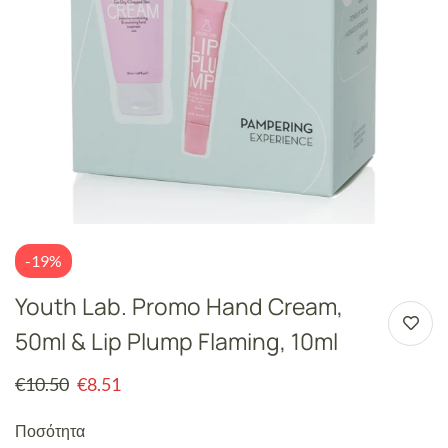
-19%
Youth Lab. Promo Hand Cream,
50ml & Lip Plump Flaming, 10ml
€
10.50
€
8.51
Ποσότητα