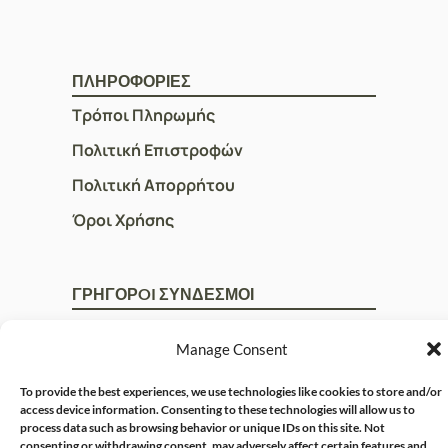
ΠΛΗΡΟΦΟΡΙΕΣ
Τρόποι Πληρωμής
Πολιτική Επιστροφών
Πολιτική Απορρήτου
Όροι Χρήσης
ΓΡΗΓΟΡOI ΣΥΝΔΕΣΜΟΙ
Ο Λογαριασμός μου
Manage Consent
Η Ομάδα μας
To provide the best experiences, we use technologies like cookies to store and/or
Επικοινωνία
access device information. Consenting to these technologies will allow us to
process data such as browsing behavior or unique IDs on this site. Not
consenting or withdrawing consent, may adversely affect certain features and