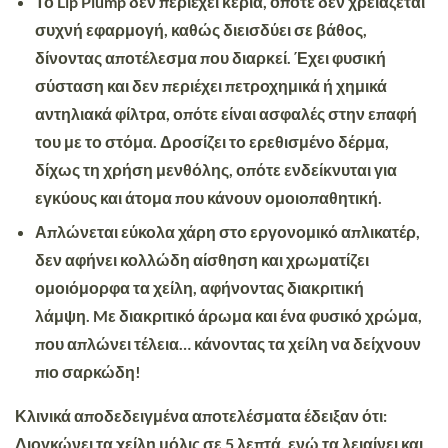
Το Lip Plump δεν περιέχει κεριά, οπότε δεν χρειάζεται
συχνή εφαρμογή, καθώς διεισδύει σε βάθος,
δίνοντας αποτέλεσμα που διαρκεί. Έχει φυσική
σύσταση και
δεν περιέχει πετροχημικά ή χημικά
αντηλιακά φίλτρα
, οπότε είναι ασφαλές στην επαφή
του με το στόμα. Δροσίζει το ερεθισμένο δέρμα,
δίχως τη χρήση μενθόλης, οπότε ενδείκνυται για
εγκύους και άτομα που κάνουν ομοιοπαθητική.
Απλώνεται εύκολα χάρη στο εργονομικό απλικατέρ,
δεν αφήνει κολλώδη αίσθηση και χρωματίζει
ομοιόμορφα τα χείλη,
αφήνοντας διακριτική
λάμψη.
Mε διακριτικό άρωμα και ένα φυσικό χρώμα,
που απλώνει τέλεια… κάνοντας τα χείλη να δείχνουν
πιο σαρκώδη!
Κλινικά αποδεδειγμένα αποτελέσματα έδειξαν ότι:
Διογκώνει τα χείλη μόλις σε 5 λεπτά, ενώ τα λειαίνει και