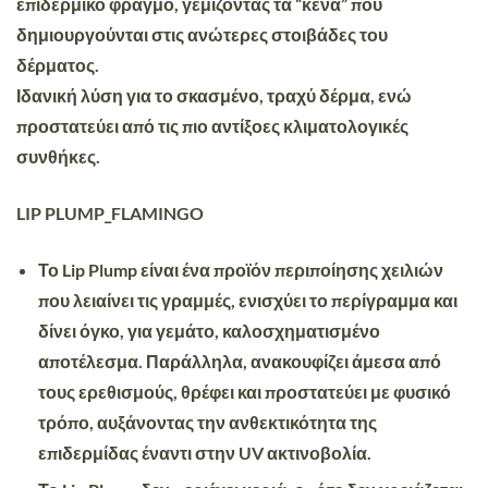
επιδερμικό φραγμό, γεμίζοντας τα “κενά” που
δημιουργούνται στις ανώτερες στοιβάδες του
δέρματος.
Ιδανική λύση για το σκασμένο, τραχύ δέρμα, ενώ
προστατεύει από τις πιο αντίξοες κλιματολογικές
συνθήκες.
LIP PLUMP_FLAMINGO
Το Lip Plump είναι ένα προϊόν περιποίησης χειλιών
που
λειαίνει τις γραμμές,
ενισχύει το περίγραμμα και
δίνει όγκο, για γεμάτο, καλοσχηματισμένο
αποτέλεσμα. Παράλληλα, ανακουφίζει άμεσα από
τους ερεθισμούς, θρέφει και προστατεύει με φυσικό
τρόπο, αυξάνοντας την ανθεκτικότητα της
επιδερμίδας έναντι στην UV ακτινοβολία.