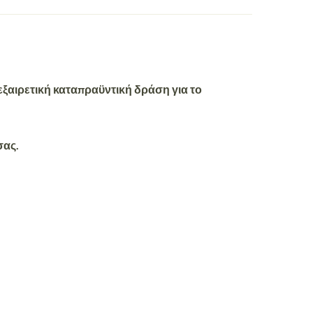
ξαιρετική καταπραϋντική δράση για το
σας.