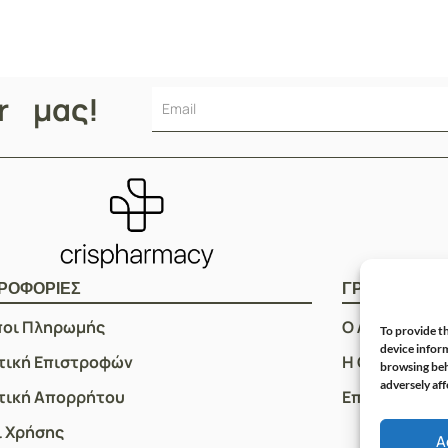
er μας!
ΡΟΦΟΡΙΕΣ
ΓΡΗΓΟΡOI Σ
ποι Πληρωμής
Ο Λογαριασμ
To provide th
device inform
τική Επιστροφών
Η Ομάδα μας
browsing beh
adversely aff
τική Απορρήτου
Επικοινωνία
 Χρήσης
A