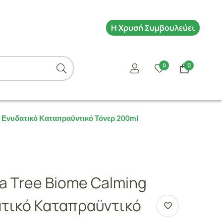
Η Χρυσή Συμβουλεύει
0
0
r Ενυδατικό Καταπραϋντικό Τόνερ 200ml
a Tree Biome Calming
ατικό Καταπραϋντικό