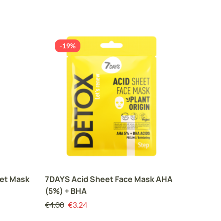
-19%
ΕΞ
et Mask
7DAYS Acid Sheet Face Mask AHA
FARMS
(5%) + BHA
Hyaluro
Υαλουρ
€
4.00
€
3.24
€
25.00