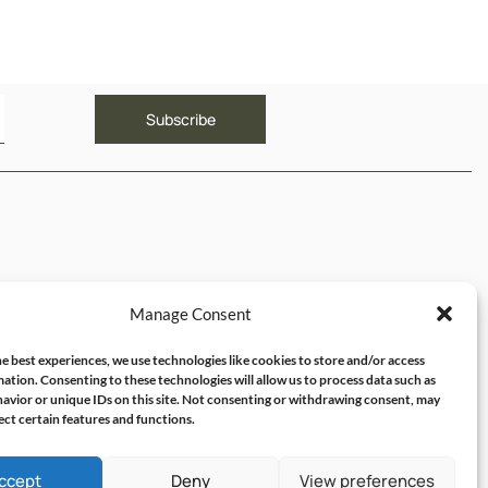
ΥΝΔΕΣΜΟΙ
Manage Consent
ός μου
e best experiences, we use technologies like cookies to store and/or access
ation. Consenting to these technologies will allow us to process data such as
avior or unique IDs on this site. Not consenting or withdrawing consent, may
ect certain features and functions.
ccept
Deny
View preferences