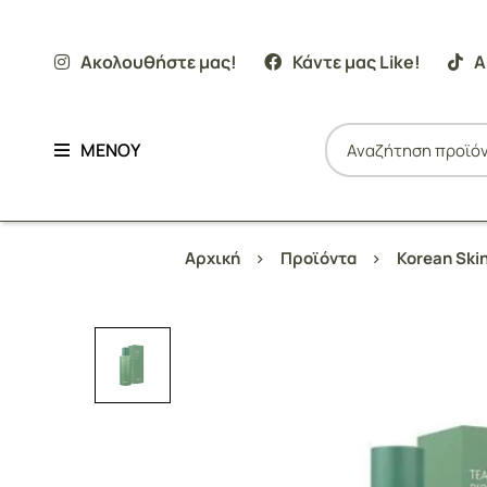
Ακολουθήστε μας!
Κάντε μας Like!
Α
ΜΕΝΟΥ
Αρχική
Προϊόντα
Korean Ski