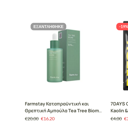
ΕΞΑΝΤΛΉΘΗΚΕ
-19
Farmstay Καταπραϋντική και
7DAYS C
Θρεπτική Αμπούλα Tea Tree Biome
Kaolin 
Calming Ampoule (50ml)
€
20.00
€
16.20
€
4.00
€