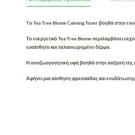
Tο Tea Tree Biome Calming Toner βοηθά στην ε
Το ευεργετικό Tea Tree Biome περιλαμβάνει εκχ
ευαίσθητο και ταλαιπωρημένο δέρμα.
Η αναζωογονητική υφή βοηθά στην αύξηση της 
Αφήνει μια αίσθηση φρεσκάδας και ενυδάτωσης