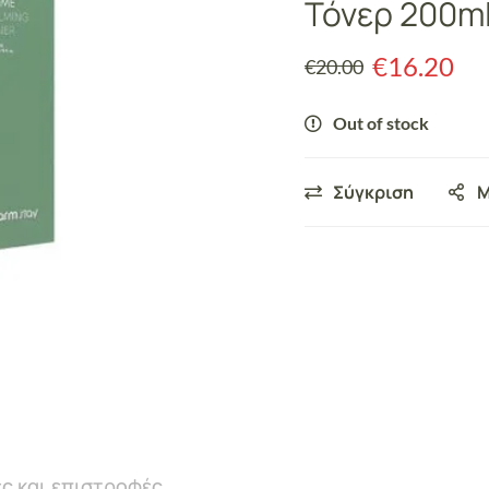
Τόνερ 200m
€
16.20
€
20.00
Out of stock
Σύγκριση
Μ
ς και επιστροφές