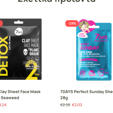
%
-19%
lay Sheet Face Mask
7DAYS Perfect Sunday She
& Seaweed
28g
3.24
€
2.50
€
2.03