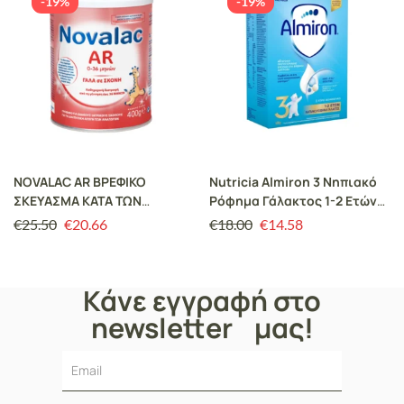
-19%
-19%
NOVALAC AR ΒΡΕΦΙΚΟ
Nutricia Almiron 3 Νηπιακό
ΣΚΕΥΑΣΜΑ ΚΑΤΑ ΤΩΝ
Ρόφημα Γάλακτος 1-2 Ετών
ΑΝΑΓΩΓΩΝ 400GR
600gr
€
25.50
€
20.66
€
18.00
€
14.58
Κάνε εγγραφή στο
newsletter μας!