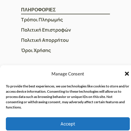
ΠΛΗΡΟΦΟΡΙΕΣ
Τρόποι Πληρωμής
Πολιτική Επιστροφών
Πολιτική Απορρήτου
Όροι Χρήσης
ΓΡΗΓΟΡOI ΣΥΝΔΕΣΜΟΙ
Manage Consent
Ο Λογαριασμός μου
To provide the best experiences, we use technologies like cookies to store and/or
Η Ομάδα μας
access device information. Consenting to these technologies will allow us to
process data such as browsing behavior or unique IDs on this site. Not
Επικοινωνία
consenting or withdrawing consent, may adversely affect certain features and
functions.
Accept
© CRISPHARMACY.GR -
CRAFTED WITH ♡ BY
SOLVIT I.T. SOLUTIONS &
COPYRIGHT 2026