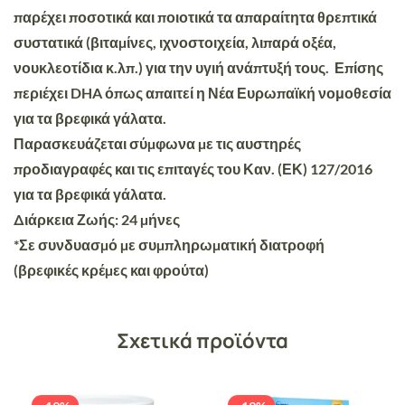
παρέχει ποσοτικά και ποιοτικά τα απαραίτητα θρεπτικά
συστατικά (βιταµίνες, ιχνοστοιχεία, λιπαρά οξέα,
νουκλεοτίδια κ.λπ.) για την υγιή ανάπτυξή τους. Επίσης
περιέχει DHA όπως απαιτεί η Νέα Ευρωπαϊκή νομοθεσία
για τα βρεφικά γάλατα.
Παρασκευάζεται σύµφωνα µε τις αυστηρές
προδιαγραφές και τις επιταγές του Καν. (ΕΚ) 127/2016
για τα βρεφικά γάλατα.
∆ιάρκεια Ζωής:
24 µήνες
*Σε συνδυασµό µε συµπληρωµατική διατροφή
(βρεφικές κρέµες και φρούτα)
Σχετικά προϊόντα