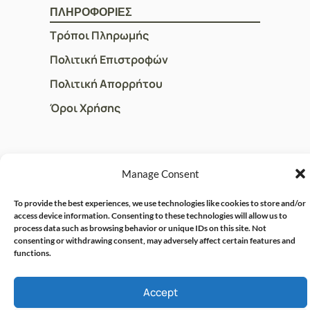
ΠΛΗΡΟΦΟΡΙΕΣ
Τρόποι Πληρωμής
Πολιτική Επιστροφών
Πολιτική Απορρήτου
Όροι Χρήσης
ΓΡΗΓΟΡOI ΣΥΝΔΕΣΜΟΙ
Manage Consent
Ο Λογαριασμός μου
To provide the best experiences, we use technologies like cookies to store and/or
Η Ομάδα μας
access device information. Consenting to these technologies will allow us to
process data such as browsing behavior or unique IDs on this site. Not
Επικοινωνία
consenting or withdrawing consent, may adversely affect certain features and
functions.
© CRISPHARMACY.GR -
CRAFTED WITH ♡ BY
Accept
SOLVIT I.T. SOLUTIONS &
COPYRIGHT 2026