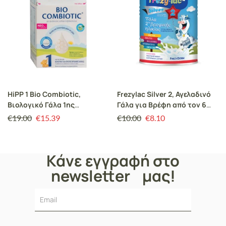
HiPP 1 Bio Combiotic,
Frezylac Silver 2, Αγελαδινό
Βιολογικό Γάλα 1ης
Γάλα για Βρέφη από τον 6
Βρεφικής Ηλικίας Νέο με
έως τον 12 μήνα 400gr
€
19.00
€
15.39
€
10.00
€
8.10
Metafolin 600gr
Κάνε εγγραφή στο
newsletter μας!