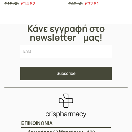
400gr
Γέννηση έως 36 Μηνών
€
18.30
€
14.82
€
40.50
€
32.81
600gr
Κάνε εγγραφή στο
newsletter μας!
ΕΠΙΚΟΙΝΩΝΙΑ
Λεωφόρος 62 Μαρτύρων 138,