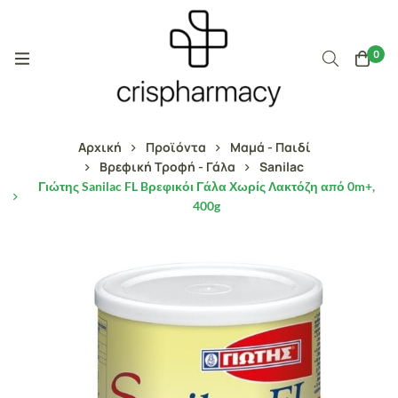
0
Αρχική
Προϊόντα
Μαμά - Παιδί
Βρεφική Τροφή - Γάλα
Sanilac
Γιώτης Sanilac FL Bρεφικόι Γάλα Χωρίς Λακτόζη από 0m+,
400g