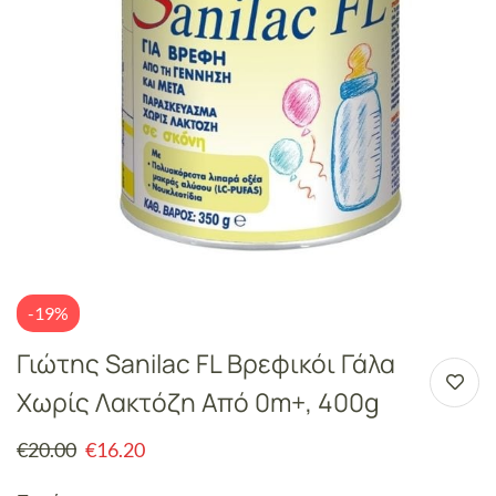
-19%
Γιώτης Sanilac FL Bρεφικόι Γάλα
Χωρίς Λακτόζη Από 0m+, 400g
€
20.00
€
16.20