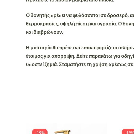
Ο δονητής πρέπει να φυλάσσεται σε δροσερό, αε
θερμοκρασίες, υψηλή πίεση και υγρασία. Ο δονητ
και διαβρώνουν.
Η μπαταρία θα πρέπει να επαναφορτίζεται πλήρω
έτοιμος για απόρριψη. Δείτε παρακάτω για οδηγί
υποστεί ζημιά. Σταματήστε τη χρήση αμέσως σε
-19%
-19