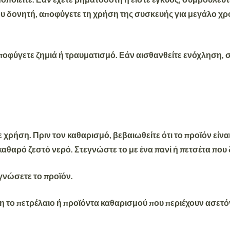
υ δονητή, αποφύγετε τη χρήση της συσκευής για μεγάλο χρο
ποφύγετε ζημιά ή τραυματισμό. Εάν αισθανθείτε ενόχληση,
ε χρήση. Πριν τον καθαρισμό, βεβαιωθείτε ότι το προϊόν είν
 καθαρό ζεστό νερό. Στεγνώστε το με ένα πανί ή πετσέτα που 
γνώσετε το προϊόν.
η το πετρέλαιο ή προϊόντα καθαρισμού που περιέχουν ασετό