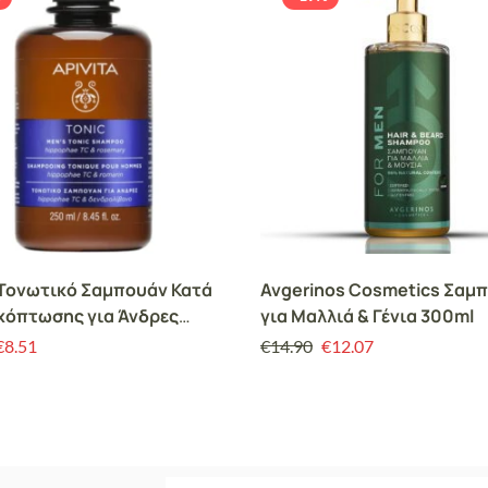
 Τονωτικό Σαμπουάν Κατά
Avgerinos Cosmetics Σαμ
χόπτωσης για Άνδρες
για Μαλλιά & Γένια 300ml
hae TC & Rosemary 250ml
€
8.51
€
14.90
€
12.07