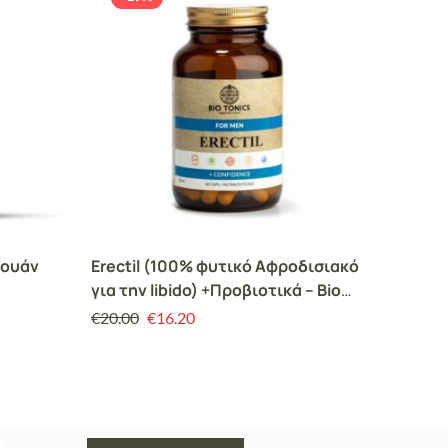
πουάν
Erectil (100% φυτικό Αφροδισιακό
Durex C
για την libido) +Προβιοτικά – Bio
€
10.50
Tonic
€
20.00
€
16.20