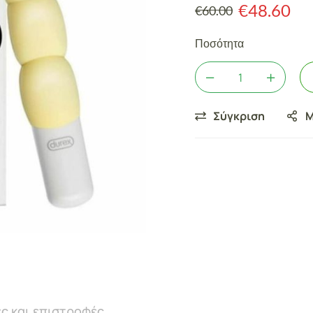
€
48.60
€
60.00
Ποσότητα
Σύγκριση
Μ
ς και επιστροφές