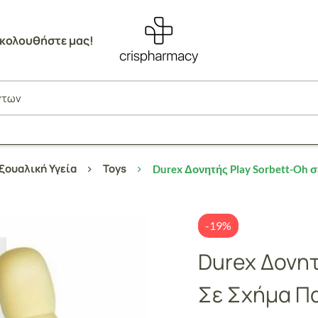
κολουθήστε μας!
ξουαλική Υγεία
Toys
Durex Δονητής Play Sorbett-Oh σ
-19%
Durex Δονητ
Σε Σχήμα Πα