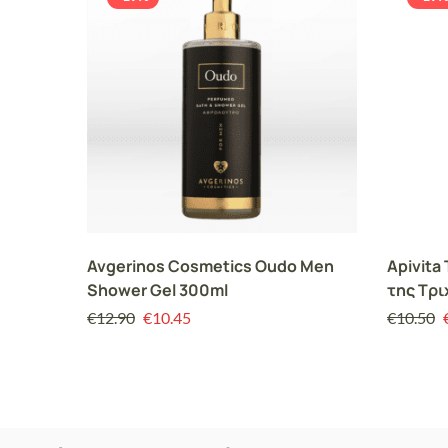
Avgerinos Cosmetics Oudo Men
Apivita
Shower Gel 300ml
της Τρι
Hippop
€
12.90
€
10.45
€
10.50