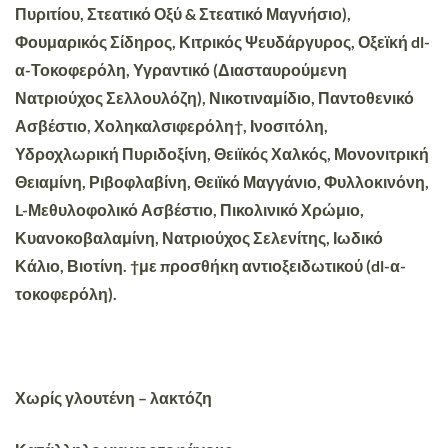
Πυριτίου, Στεατικό Οξύ & Στεατικό Μαγνήσιο),
Φουμαρικός Σίδηρος, Κιτρικός Ψευδάργυρος, Οξεϊκή dl-
α-Τοκοφερόλη, Υγραντικό (Διασταυρούμενη
Νατριούχος Σελλουλόζη), Νικοτιναμίδιο, Παντοθενικό
Ασβέστιο, Χοληκαλσιφερόλη†, Ινοσιτόλη,
Υδροχλωρική Πυριδοξίνη, Θειϊκός Χαλκός, Μονονιτρική
Θειαμίνη, Ριβοφλαβίνη, Θειϊκό Μαγγάνιο, Φυλλοκινόνη,
L-Μεθυλοφολικό Ασβέστιο, Πικολινικό Χρώμιο,
Κυανοκοβαλαμίνη, Νατριούχος Σελενίτης, Ιωδικό
Κάλιο, Βιοτίνη. †με προσθήκη αντιοξειδωτικού (dl-α-
τοκοφερόλη).
Χωρίς γλουτένη – λακτόζη