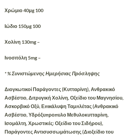
Χρώμιο 40μg 100
Ιώδιο 150µg 100
Χολίνη 130mg –
Ινοσιτόλη 5mg –
* % Συνιστώμενης Ημερήσιας Πρόσληψης
Διογκωτικοί Παράγοντες (Κυτταρίνη), Ανθρακικό
Ασβέστιο, Διτρυγική Χολίνη, Οξείδιο του Μαγνησίου,
Ασκορβικό Οξύ, Επικάλυψη Ταμπλέτας (Ανθρακικό
Ασβέστιο, Υδρόξυπροπυλο Μεθυλοκυτταρίνη,
Ισομάλτη, Χρωστικές: Οξείδιο του Σιδήρου),
Παράγοντες Αντισυσσωμάτωσης (Διοξείδιο του