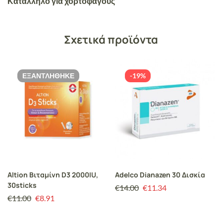
Κατάλληλο για χορτοφάγους
Σχετικά προϊόντα
ΕΞΑΝΤΛΉΘΗΚΕ
-19%
Altion Βιταμίνη D3 2000IU,
Adelco Dianazen 30 Δισκία
30sticks
€
14.00
€
11.34
€
11.00
€
8.91