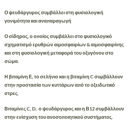
Ο
ψευδάργυρος
συμβάλλει στη φυσιολογική
γονιμότητα και αναπαραγωγή
Ο
σίδηρος
, ο οποίος συμβάλλει στο φυσιολογικό
σχηματισμό ερυθρών αιμοσφαιρίων & αιμοσφαιρίνης
και στη φυσιολογική μεταφορά του οξυγόνου στο
σώμα.
Η
βιταμίνη Ε
, το
σελήνιο
και η
βιταμίνη C
συμβάλλουν
στην προστασία των κυττάρων από το οξειδωτικό
στρες.
Βιταμίνες C, D, ο ψευδάργυρος και η Β12
συμβάλλουν
στην ενίσχυση του ανοσοποιητικού συστήματος.